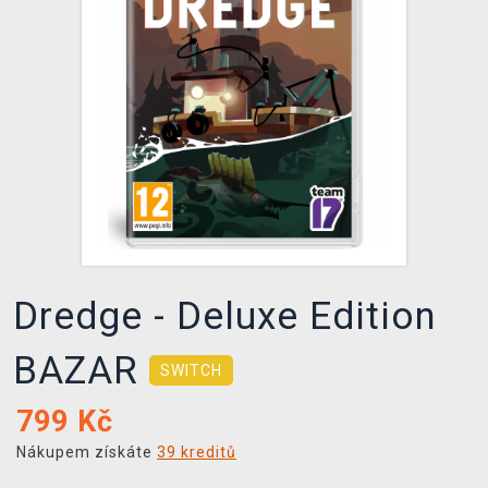
DOPRAVA
XZONE KLUB
TCG & BOARDGAME HUB
VÝKUP HER (BAZAR)
Dredge - Deluxe Edition
BAZAR
SWITCH
799
Kč
Nákupem získáte
39 kreditů