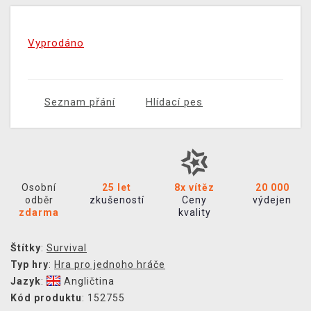
Vyprodáno
Seznam přání
Hlídací pes
Osobní
25 let
8x vítěz
20 000
odběr
zkušeností
Ceny
výdejen
zdarma
kvality
Štítky
:
Survival
Typ hry
:
Hra pro jednoho hráče
Jazyk
:
Angličtina
Kód produktu
: 152755