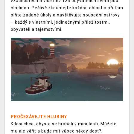
vzácnostech a více než 125 obyvatelích světa pod
hladinou. Pečlivě zkoumejte každou oblast a při tom
plňte zadané úkoly a navštěvujte sousední ostrovy
– každý s vlastními, jedinečnými příležitostmi,
obyvateli a tajemstvími.
PROČESÁVEJTE HLUBINY
Kdosi chce, abyste se hrabali v minulosti. Můžete
mu ale věřit a bude mít vůbec někdy dost?.