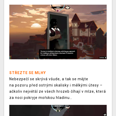
STŘEZTE SE MLHY
Nebezpečí se skrývá všude, a tak se mějte
na pozoru před ostrými skalisky i mělkými útesy –
ačkoliv největší ze všech hrozeb číhají v mlze, která
za noci pokryje mořskou hladinu…