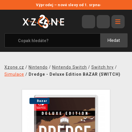
NOVÉ SLEVY
Výprodej – nové slevy od 1. srpna
›
VÝPRODEJ
VIDEOHRY
XZONE ORIGINALS
Hledat
TÉMATIKY
OBLEČENÍ A DOPLŇKY
Xzone.cz
/
Nintendo
/
Nintendo Switch
/
Switch hry
/
MERCHANDISE
Simulace
/
Dredge - Deluxe Edition BAZAR (SWITCH)
SPOLEČENSKÉ HRY
BLOG
Bazar
KONTAKT
PRODEJNY