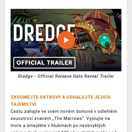
Dredge - Official Release Date Reveal Trailer
ZKOUMEJTE OSTROVY A ODHALUJTE JEJICH
TAJEMSTVÍ
Cestu zahajte ve svém novém domově v odlehlém
souostroví zvaném „The Marrows“. Vyplujte na
moře a šmejděte v hlubinách po neobvyklých