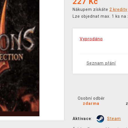
227
Kč
Nákupem získáte
2 kredity
Lze objednat max. 1 ks na
Vyprodáno
Seznam přání
Osobní odběr
zdarma
Aktivace
:
Steam