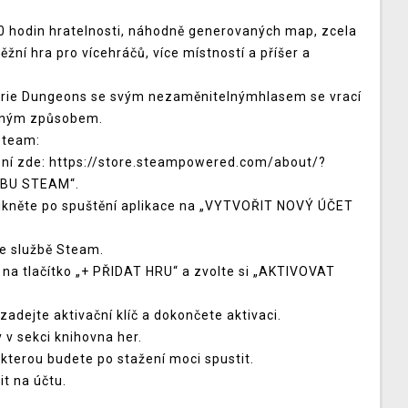
 50 hodin hratelnosti, náhodně generovaných map, zcela
žní hra pro vícehráčů, více místností a příšer a
 série Dungeons se svým nezaměnitelnýmhlasem se vrací
ožným způsobem.
 Steam:
žení zde: https://store.steampowered.com/about/?
ŽBU STEAM“.
klikněte po spuštění aplikace na „VYTVOŘIT NOVÝ ÚČET
ve službě Steam.
 na tlačítko „+ PŘIDAT HRU“ a zvolte si „AKTIVOVAT
adejte aktivační klíč a dokončete aktivaci.
 v sekci knihovna her.
 kterou budete po stažení moci spustit.
it na účtu.