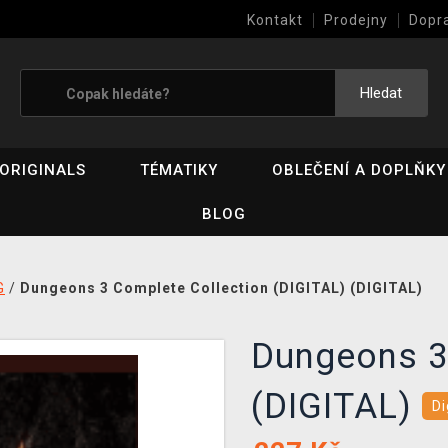
Kontakt
Prodejny
Dopr
Výkup her (bazar)
Hledat
ORIGINALS
TÉMATIKY
OBLEČENÍ A DOPLŇKY
BLOG
G
/
Dungeons 3 Complete Collection (DIGITAL) (DIGITAL)
Dungeons 3
(DIGITAL)
Di