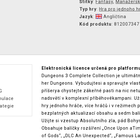
Štítky
:
Fantasy
,
Manažers
Typ hry
:
Hra pro jednoho h
Jazyk
:
Angličtina
Kód produktu
: 812007347
Elektronická licence určená pro platform
Dungeons 3 Complete Collection je ultimátní
her Dungeons. Vybudujtesi a spravujte vlas
příšerya chystejte zákeřné pasti na nic ne
G
nadsvětí v komplexní příběhovékampani. Už
mulace
hry jednoho hráče, více hráčů i v režimech p
ategie
bezplatných aktualizací obsahu a sedm balí
Užijte si vzestup Absolutního zla, pád Boh
Obsahuje balíčky rozšíření „Once Upon aTime
of Gods“, „DLC An Unexpected“, „Famous Las