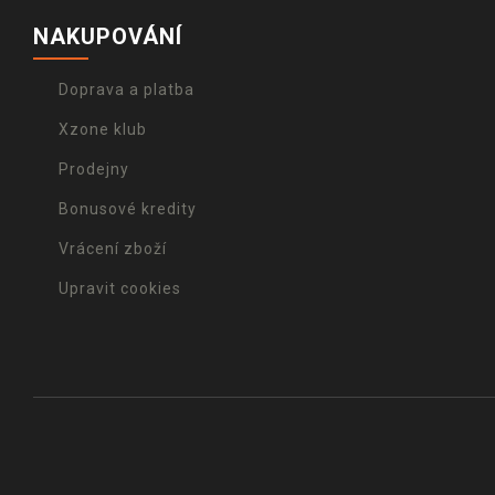
NAKUPOVÁNÍ
Doprava a platba
Xzone klub
Prodejny
Bonusové kredity
Vrácení zboží
Upravit cookies