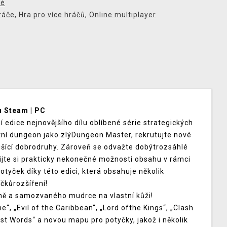
ké
ráče
,
Hra pro více hráčů
,
Online multiplayer
u Steam | PC
 edice nejnovějšího dílu oblíbené série strategických
tní dungeon jako zlýDungeon Master, rekrutujte nové
tušící dobrodruhy. Zároveň se odvažte dobýtrozsáhlé
ijte si prakticky nekonečné možnosti obsahu v rámci
otyček díky této edici, která obsahuje několik
čkůrozšíření!
yně a samozvaného mudrce na vlastní kůži!
“, „Evil of the Caribbean“, „Lord ofthe Kings“, „Clash
t Words“ a novou mapu pro potyčky, jakož i několik