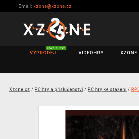
Email:
xzone@xzone.cz
NOVÉ SLEVY
VÝPRODEJ
VIDEOHRY
XZONE 
Xzone.cz
/
PC hry a příslušenství
/
PC hry ke stažení
/
RP