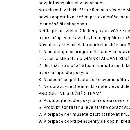
bezplatných aktualizací obsahu.
Na velikosti záleží: Přes 50 misí a vícenež
nový kooperativní režim pro dva hráče, soutě
jedinečnější schopnosti.
Neříkejte nic zlého: Oblíbený vypravěč ze
a pokračuje v odkazu hrytím nejlepším m
Návod na aktivaci elektronického klíče pro
1. Nainstalujte si program Steam – ke sta
l=czech a klikněte na „NAINSTALOVAT SLU
2. Jestliže ve službě Steam nemáte účet, 
a pokračujte dle pokynů.
3. Následně se přihlaste se ke svému účtu 
4. Na obrazovce Steamu klikněte vlevo dole
PRODUKT VE SLUŽBĚ STEAM“.
5. Postupujte podle pokynů na obrazovce a z
6. Produkt zobrazí na levé straně obrazovky
7. V případě her můžete začít stahovat hru,
8. V případě dobití peněženky se doplní kred