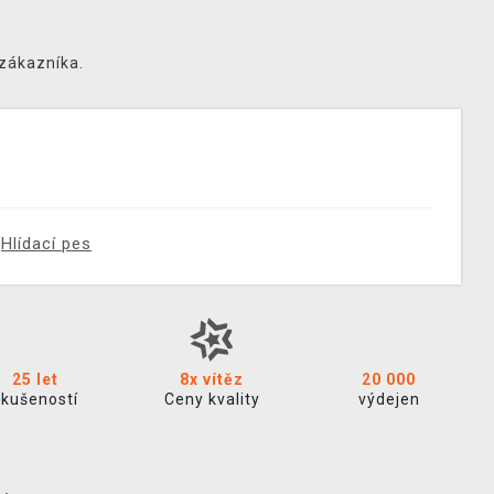
 zákazníka.
Hlídací pes
25 let
8x vítěz
20 000
zkušeností
Ceny kvality
výdejen