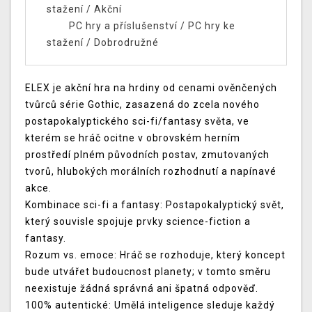
stažení
/
Akční
PC hry a příslušenství
/
PC hry ke
stažení
/
Dobrodružné
ELEX je akční hra na hrdiny od cenami ověnčených
tvůrců série Gothic, zasazená do zcela nového
postapokalyptického sci-fi/fantasy světa, ve
kterém se hráč ocitne v obrovském herním
prostředí plném původních postav, zmutovaných
tvorů, hlubokých morálních rozhodnutí a napínavé
akce.
Kombinace sci-fi a fantasy: Postapokalyptický svět,
který souvisle spojuje prvky science-fiction a
fantasy.
Rozum vs. emoce: Hráč se rozhoduje, který koncept
bude utvářet budoucnost planety; v tomto směru
neexistuje žádná správná ani špatná odpověď.
100% autentické: Umělá inteligence sleduje každý