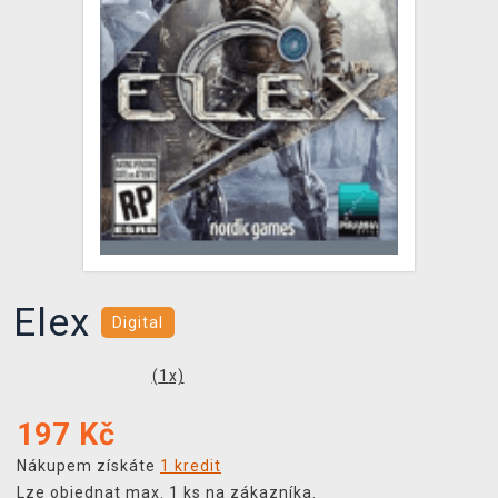
DOPRAVA
XZONE KLUB
TCG & BOARDGAME HUB
VÝKUP HER (BAZAR)
Elex
Digital
(
1
x)
197
Kč
Nákupem získáte
1 kredit
Lze objednat max. 1 ks na zákazníka.