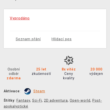
Vyprodáno
Seznam přání
Hlídací pes
Osobní
25 let
8x vítěz
20 000
odběr
zkušeností
Ceny
výdejen
zdarma
kvality
Aktivace
:
Steam
Štítky
:
Fantasy
,
Sci-Fi
,
2D adventura
,
Open-world
,
Post-
apokalyptické