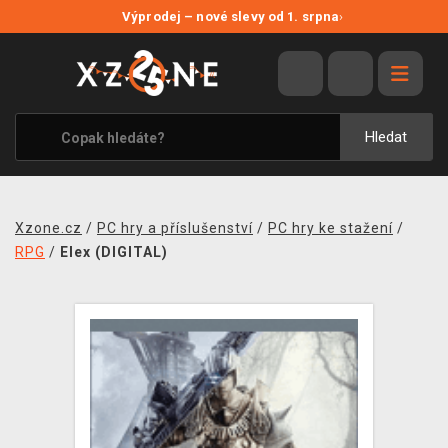
NOVÉ SLEVY
Výprodej – nové slevy od 1. srpna
›
VÝPRODEJ
VIDEOHRY
XZONE ORIGINALS
Hledat
TÉMATIKY
OBLEČENÍ A DOPLŇKY
Xzone.cz
/
PC hry a příslušenství
/
PC hry ke stažení
/
MERCHANDISE
RPG
/
Elex (DIGITAL)
SPOLEČENSKÉ HRY
BLOG
KONTAKT
PRODEJNY