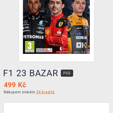
DOPRAVA
XZONE KLUB
TCG & BOARDGAME HUB
VÝKUP HER (BAZAR)
F1 23 BAZAR
PS5
499
Kč
Nákupem získáte
24 kreditů