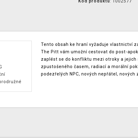
Kód produktu
: 1002577
Tento obsah ke hraní vyžaduje vlastnictví z
The Pitt vám umožní cestovat do post-apoka
zaplést se do konfliktu mezi otroky a jeji
zpustošeného časem, radiací a morální pokle
G
podezřelých NPC, nových nepřátel, nových z
ční
brodružné