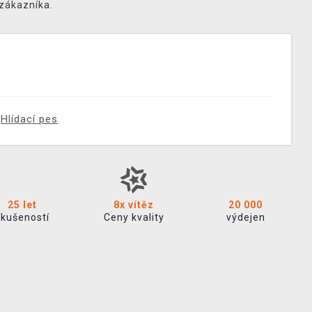
 zákazníka.
Hlídací pes
25 let
8x vítěz
20 000
zkušeností
Ceny kvality
výdejen