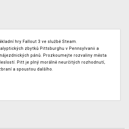
ákladní hry Fallout 3 ve službě Steam.
lyptických zbytků Pittsburghu v Pennsylvanii a
ch nájezdnických pánů. Prozkoumejte rozvaliny města
slostí. Pitt je plný morálně neurčitých rozhodnutí,
braní a spoustou dalšího.