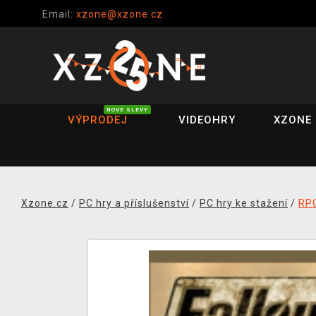
Email:
xzone@xzone.cz
NOVÉ SLEVY
VÝPRODEJ
VIDEOHRY
XZONE 
Xzone.cz
/
PC hry a příslušenství
/
PC hry ke stažení
/
RP