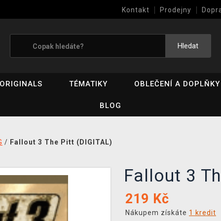
Kontakt
Prodejny
Dopr
Výkup her (bazar)
Hledat
ORIGINALS
TÉMATIKY
OBLEČENÍ A DOPLŇKY
BLOG
G
/
Fallout 3 The Pitt (DIGITAL)
Fallout 3 T
219
Kč
Nákupem získáte
1 kredit