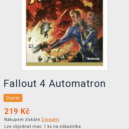
DOPRAVA
XZONE KLUB
TCG & BOARDGAME HUB
VÝKUP HER (BAZAR)
Fallout 4 Automatron
Digital
219
Kč
Nákupem získáte
2 kredity
Lze objednat max. 1 ks na zákazníka.