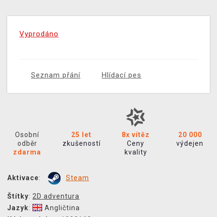
Vyprodáno
Seznam přání
Hlídací pes
Osobní
25 let
8x vítěz
20 000
odběr
zkušeností
Ceny
výdejen
zdarma
kvality
Aktivace
:
Steam
Štítky
:
2D adventura
Jazyk
:
Angličtina