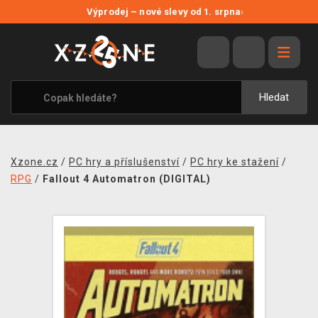
NOVÉ SLEVY
Výprodej – nové slevy od 1. srpna
›
VÝPRODEJ
VIDEOHRY
XZONE ORIGINALS
Hledat
TÉMATIKY
OBLEČENÍ A DOPLŇKY
Xzone.cz
/
PC hry a příslušenství
/
PC hry ke stažení
/
MERCHANDISE
RPG
/
Fallout 4 Automatron (DIGITAL)
SPOLEČENSKÉ HRY
BLOG
KONTAKT
PRODEJNY