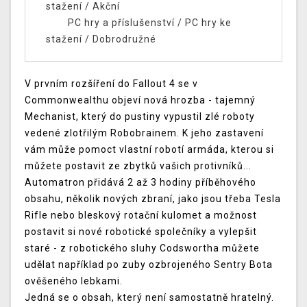
stažení
/
Akční
PC hry a příslušenství
/
PC hry ke
stažení
/
Dobrodružné
V prvním rozšíření do Fallout 4 se v
Commonwealthu objeví nová hrozba - tajemný
Mechanist, který do pustiny vypustil zlé roboty
vedené zlotřilým Robobrainem. K jeho zastavení
vám může pomoct vlastní robotí armáda, kterou si
můžete postavit ze zbytků vašich protivníků...
Automatron přidává 2 až 3 hodiny příběhového
obsahu, několik nových zbraní, jako jsou třeba Tesla
Rifle nebo bleskový rotační kulomet a možnost
postavit si nové robotické společníky a vylepšit
staré - z robotického sluhy Codswortha můžete
udělat například po zuby ozbrojeného Sentry Bota
ověšeného lebkami.
Jedná se o obsah, který není samostatně hratelný.