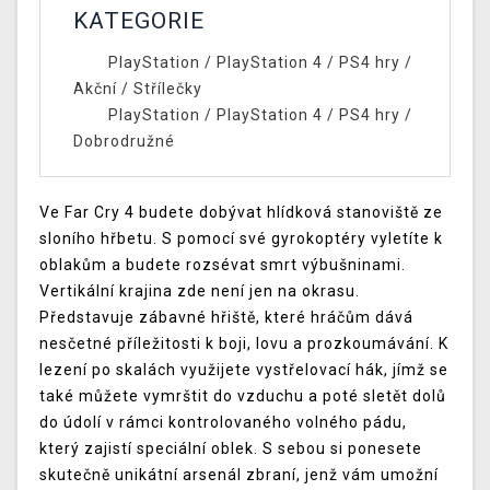
KATEGORIE
PlayStation
/
PlayStation 4
/
PS4 hry
/
Akční
/
Střílečky
PlayStation
/
PlayStation 4
/
PS4 hry
/
Dobrodružné
Ve Far Cry 4 budete dobývat hlídková stanoviště ze
sloního hřbetu. S pomocí své gyrokoptéry vyletíte k
oblakům a budete rozsévat smrt výbušninami.
Vertikální krajina zde není jen na okrasu.
Představuje zábavné hřiště, které hráčům dává
nesčetné příležitosti k boji, lovu a prozkoumávání. K
lezení po skalách využijete vystřelovací hák, jímž se
také můžete vymrštit do vzduchu a poté sletět dolů
do údolí v rámci kontrolovaného volného pádu,
který zajistí speciální oblek. S sebou si ponesete
skutečně unikátní arsenál zbraní, jenž vám umožní