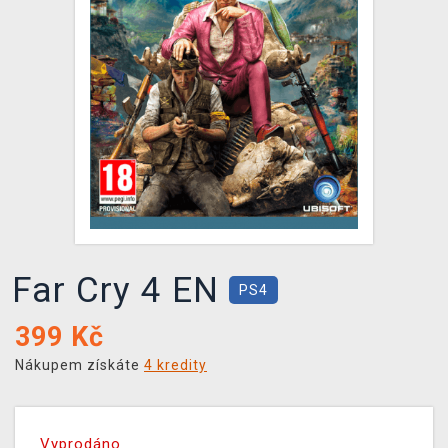
DOPRAVA
XZONE KLUB
TCG & BOARDGAME HUB
VÝKUP HER (BAZAR)
Far Cry 4 EN
PS4
399
Kč
Nákupem získáte
4 kredity
Vyprodáno