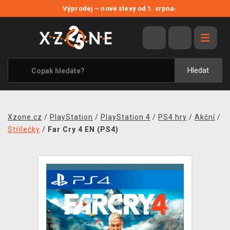
NOVÉ SLEVY
Výprodej – nové slevy od 1. srpna
›
VÝPRODEJ
VIDEOHRY
XZONE ORIGINALS
Hledat
TÉMATIKY
OBLEČENÍ A DOPLŇKY
Xzone.cz
/
PlayStation
/
PlayStation 4
/
PS4 hry
/
Akční
/
MERCHANDISE
Střílečky
/
Far Cry 4 EN (PS4)
SPOLEČENSKÉ HRY
BLOG
KONTAKT
PRODEJNY