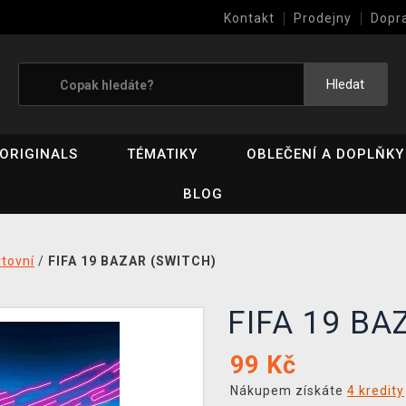
Kontakt
Prodejny
Dopr
Výkup her (bazar)
Hledat
ORIGINALS
TÉMATIKY
OBLEČENÍ A DOPLŇKY
BLOG
tovní
/
FIFA 19 BAZAR (SWITCH)
FIFA 19 B
99
Kč
Nákupem získáte
4 kredity