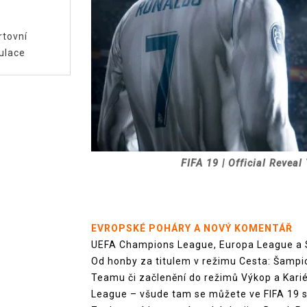
rtovní
ulace
FIFA 19 | Official Revea
EVROPSKÉ POHÁRY A NOVÝ KOMENTÁŘ
UEFA Champions League, Europa League a S
Od honby za titulem v režimu Cesta: Šampio
Teamu či začlenění do režimů Výkop a Kari
League – všude tam se můžete ve FIFA 19 se