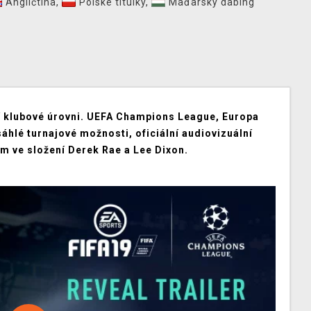
Angličtina
,
Polské titulky
,
Maďarský dabing
šší klubové úrovni. UEFA Champions League, Europa
hlé turnajové možnosti, oficiální audiovizuální
m ve složení Derek Rae a Lee Dixon.