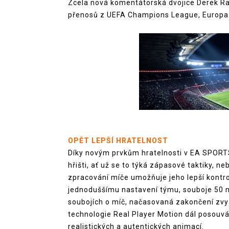
Zcela nová komentátorská dvojice Derek Rae
přenosů z UEFA Champions League, Europa
OPĚT LEPŠÍ HRATELNOST
Díky novým prvkům hratelnosti v EA SPORT
hřišti, ať už se to týká zápasové taktiky, 
zpracování míče umožňuje jeho lepší kontrol
jednoduššímu nastavení týmu, souboje 50 na
soubojích o míč, načasovaná zakončení zvyšuj
technologie Real Player Motion dál posouv
realistických a autentických animací.