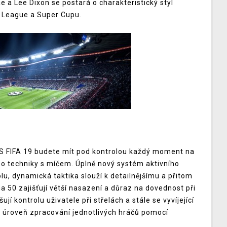
 a Lee Dixon se postará o charakteristický styl
 League a Super Cupu.
S FIFA 19 budete mít pod kontrolou každý moment na
nebo techniky s míčem. Úplně nový systém aktivního
u, dynamická taktika slouží k detailnějšímu a přitom
 50 zajišťují větší nasazení a důraz na dovednost při
í kontrolu uživatele při střelách a stále se vyvíjející
á úroveň zpracování jednotlivých hráčů pomocí