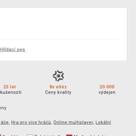
Hlídací pes
25 let
8x vítěz
20 000
zkušeností
Ceny kvality
výdejen
hny
ráče
,
Hra pro více hráčů
,
Online multiplayer
,
Lokální