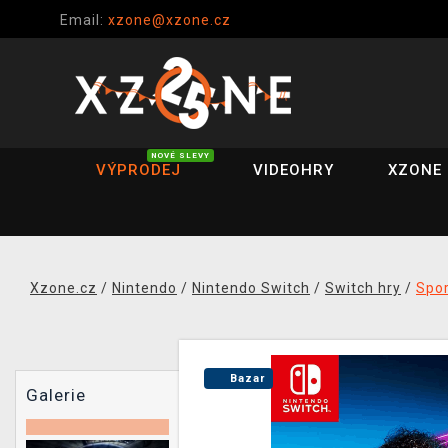
Email:
xzone@xzone.cz
NOVÉ SLEVY
VÝPRODEJ
VIDEOHRY
XZONE 
Xzone.cz
/
Nintendo
/
Nintendo Switch
/
Switch hry
/
Spor
Bazar
Galerie