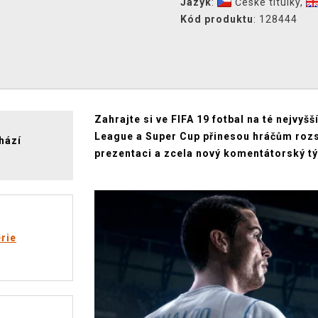
Jazyk
:
České titulky
,
Kód produktu
: 128444
Zahrajte si ve FIFA 19 fotbal na té nejvy
League a Super Cup přinesou hráčům rozsá
hází
prezentaci a zcela nový komentátorský tý
rie