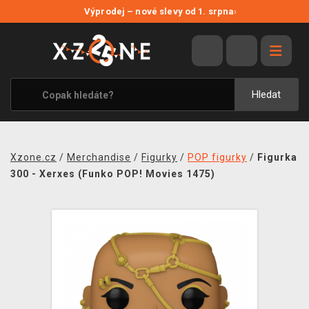
NOVÉ SLEVY
Výprodej – nové slevy od 1. srpna
›
VÝPRODEJ
VIDEOHRY
XZONE ORIGINALS
Hledat
TÉMATIKY
OBLEČENÍ A DOPLŇKY
Xzone.cz
/
Merchandise
/
Figurky
/
POP figurky
/
Figurka
MERCHANDISE
300 - Xerxes (Funko POP! Movies 1475)
SPOLEČENSKÉ HRY
BLOG
KONTAKT
PRODEJNY