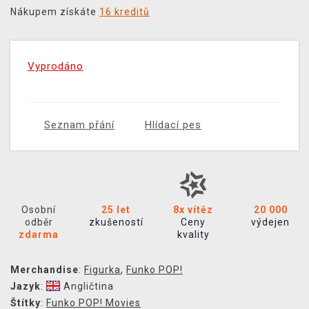
Nákupem získáte
16 kreditů
Vyprodáno
Seznam přání
Hlídací pes
Osobní
25 let
8x vítěz
20 000
odběr
zkušeností
Ceny
výdejen
zdarma
kvality
Merchandise
:
Figurka
,
Funko POP!
Jazyk
:
Angličtina
Štítky
:
Funko POP! Movies