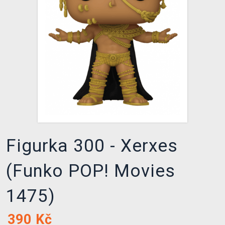
DOPRAVA
XZONE KLUB
TCG & BOARDGAME HUB
VÝKUP HER (BAZAR)
Figurka 300 - Xerxes
(Funko POP! Movies
1475)
390
Kč