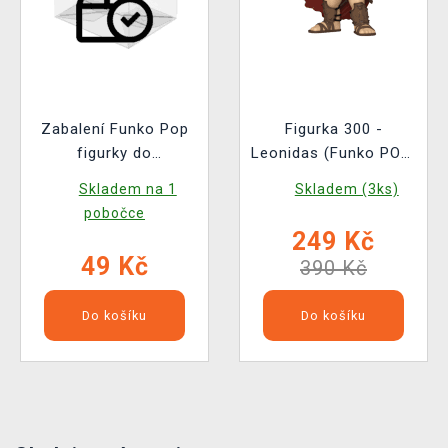
Zabalení Funko Pop
Figurka 300 -
figurky do
Leonidas (Funko POP!
ochranného obalu
Movies 1473)
Skladem na 1
Skladem (3ks)
(pro standardní
pobočce
velikost Funko Pop!)
249 Kč
49 Kč
390 Kč
Do košíku
Do košíku