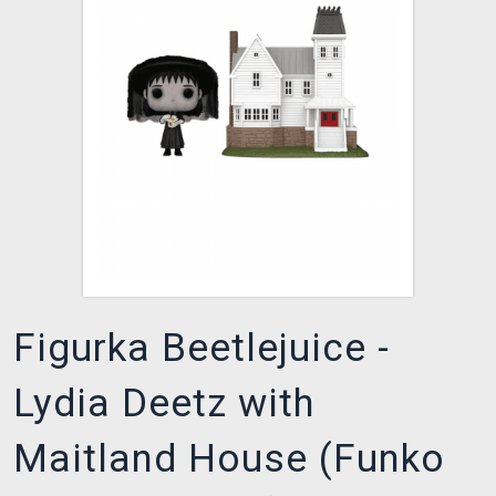
DOPRAVA
XZONE KLUB
TCG & BOARDGAME HUB
VÝKUP HER (BAZAR)
Figurka Beetlejuice -
Lydia Deetz with
Maitland House (Funko