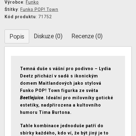
Výrobce
:
Funko
Štítky
:
Funko POP! Town
Kód produktu
: 71752
Diskuze (0)
Recenze (0)
Popis
Temná duše s vášní pro podivno – Lydia
Deetz přichází v sadě s ikonickým
domem Maitlandových jako stylová
Funko POP! Town figurka ze světa
Beetlejuice
. Ideální pro milovníky gotické
estetiky, nadpřirozena a kultovního
humoru Tima Burtona.
Tahle kombinace jednoduše patří do
sbírky každého, kdo ví, že být jiný je to