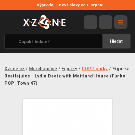
NOVÉ SLEVY
Výprodej – nové slevy od 1. srpna
›
VÝPRODEJ
VIDEOHRY
XZONE ORIGINALS
Hledat
TÉMATIKY
OBLEČENÍ A DOPLŇKY
Xzone.cz
/
Merchandise
/
Figurky
/
POP figurky
/
Figurka
MERCHANDISE
Beetlejuice - Lydia Deetz with Maitland House (Funko
POP! Town 47)
SPOLEČENSKÉ HRY
BLOG
KONTAKT
PRODEJNY