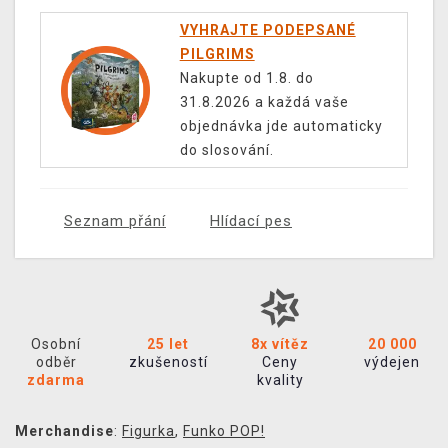
VYHRAJTE PODEPSANÉ
PILGRIMS
Nakupte od 1.8. do
31.8.2026 a každá vaše
objednávka jde automaticky
do slosování.
Seznam přání
Hlídací pes
Osobní
25 let
8x vítěz
20 000
odběr
zkušeností
Ceny
výdejen
zdarma
kvality
Merchandise
:
Figurka
,
Funko POP!