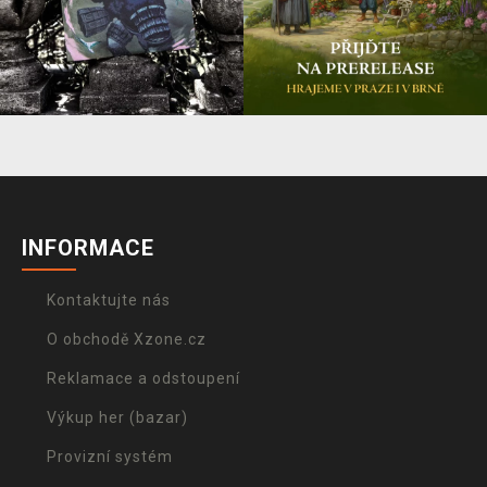
INFORMACE
Kontaktujte nás
O obchodě Xzone.cz
Reklamace a odstoupení
Výkup her (bazar)
Provizní systém