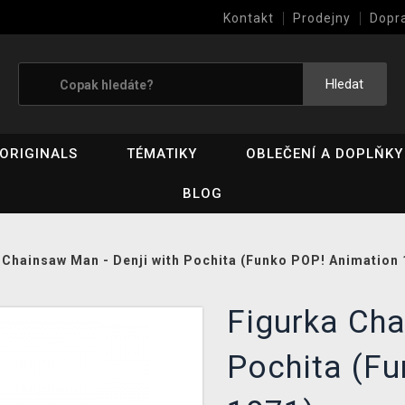
Kontakt
Prodejny
Dopr
Výkup her (bazar)
Hledat
ORIGINALS
TÉMATIKY
OBLEČENÍ A DOPLŇKY
BLOG
 Chainsaw Man - Denji with Pochita (Funko POP! Animation 
Figurka Cha
Pochita (F