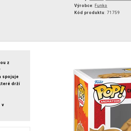
Výrobce
:
Funko
Kód produktu
: 71759
tou z
v
a spojuje
které drží
 v