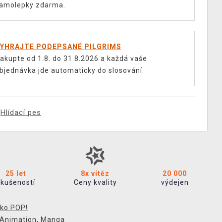
amolepky zdarma.
YHRAJTE PODEPSANÉ PILGRIMS
akupte od 1.8. do 31.8.2026 a každá vaše
bjednávka jde automaticky do slosování.
Hlídací pes
25 let
8x vítěz
20 000
zkušeností
Ceny kvality
výdejen
ko POP!
 Animation
,
Manga