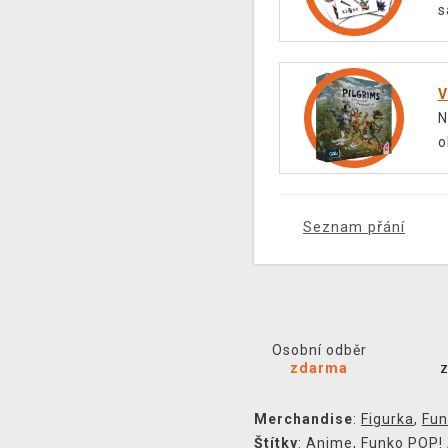
s
V
N
o
Seznam přání
Osobní odběr
zdarma
Merchandise
:
Figurka
,
Fun
Štítky
:
Anime
,
Funko POP!