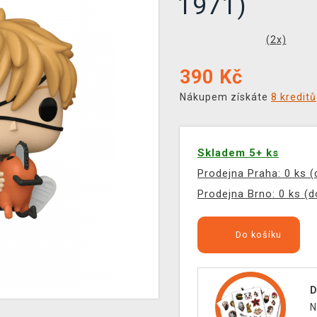
1971)
(
2
x)
390
Kč
Nákupem získáte
8 kreditů
Skladem 5+ ks
Prodejna Praha: 0 ks 
Prodejna Brno: 0 ks (
Do košíku
D
N