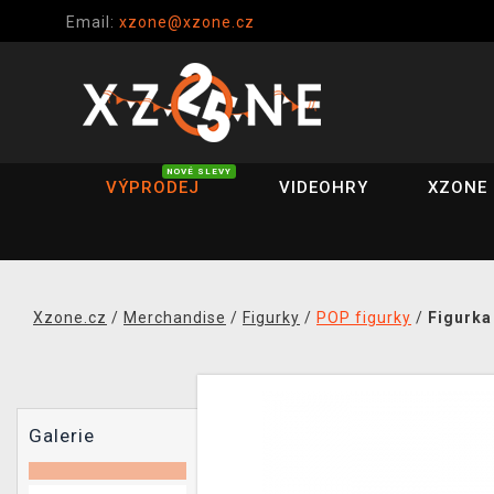
Email:
xzone@xzone.cz
NOVÉ SLEVY
VÝPRODEJ
VIDEOHRY
XZONE 
Xzone.cz
/
Merchandise
/
Figurky
/
POP figurky
/
Figurka
Galerie