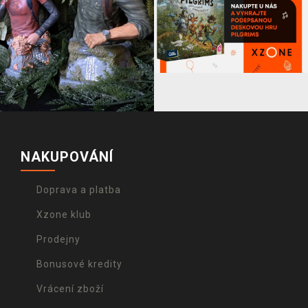
NAKUPOVÁNÍ
Doprava a platba
Xzone klub
Prodejny
Bonusové kredity
Vrácení zboží