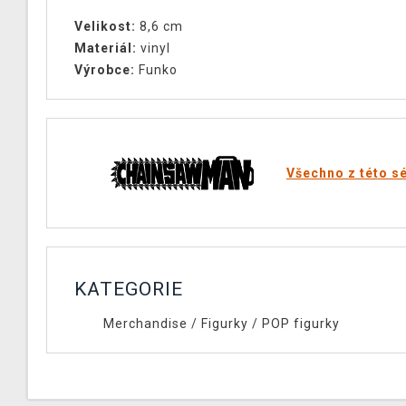
Velikost:
8,6 cm
Materiál:
vinyl
Výrobce:
Funko
Všechno z této sé
KATEGORIE
Merchandise
/
Figurky
/
POP figurky