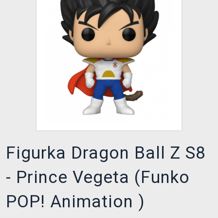
DOPRAVA
XZONE KLUB
TCG & BOARDGAME HUB
VÝKUP HER (BAZAR)
Figurka Dragon Ball Z S8
- Prince Vegeta (Funko
POP! Animation )