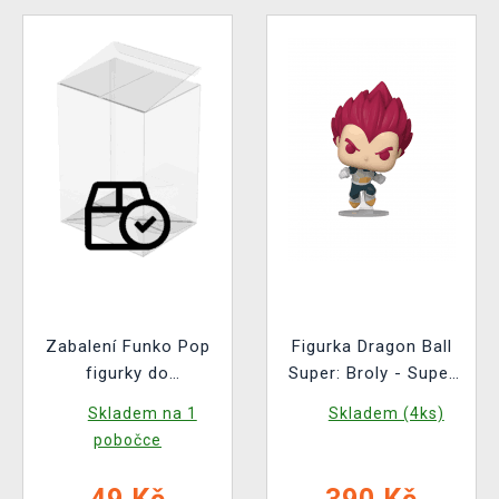
Zabalení Funko Pop
Figurka Dragon Ball
figurky do
Super: Broly - Super
ochranného obalu
Saiyan God Vegeta
Skladem na 1
Skladem (4ks)
(pro standardní
(Funko POP!
pobočce
velikost Funko Pop!)
Animation 1862)