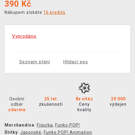
390
Kč
Nákupem získáte
16 kreditů
Vyprodáno
Seznam přání
Hlídací pes
Osobní
25 let
8x vítěz
20 000
odběr
zkušeností
Ceny
výdejen
zdarma
kvality
Merchandise
:
Figurka
,
Funko POP!
Štítky
:
Japonské
,
Funko POP! Animation