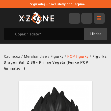
NOVÉ SLEVY
Výprodej – nové slevy od 1. srpna
›
VÝPRODEJ
VIDEOHRY
XZONE ORIGINALS
Hledat
TÉMATIKY
OBLEČENÍ A DOPLŇKY
Xzone.cz
/
Merchandise
/
Figurky
/
POP figurky
/
Figurka
MERCHANDISE
Dragon Ball Z S8 - Prince Vegeta (Funko POP!
Animation )
SPOLEČENSKÉ HRY
BLOG
KONTAKT
PRODEJNY