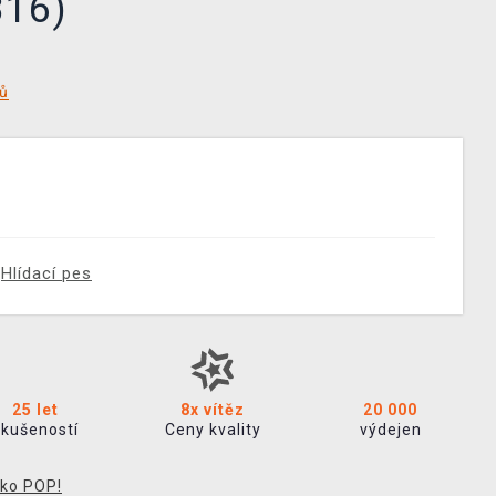
316)
tů
Hlídací pes
25 let
8x vítěz
20 000
zkušeností
Ceny kvality
výdejen
ko POP!