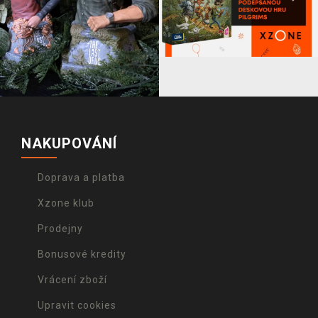
NAKUPOVÁNÍ
Doprava a platba
Xzone klub
Prodejny
Bonusové kredity
Vrácení zboží
Upravit cookies