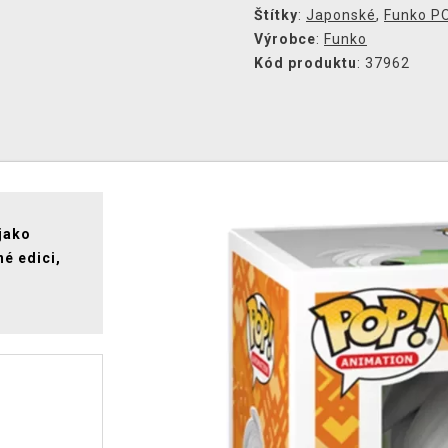
Štítky
:
Japonské
,
Funko P
Výrobce
:
Funko
Kód produktu
: 37962
 jako
é edici,