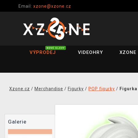
Email:
xzone@xzone.cz
NOVÉ SLEVY
VÝPRODEJ
VIDEOHRY
XZONE 
Xzone.cz
/
Merchandise
/
Figurky
/
POP figurky
/
Figurka
Galerie