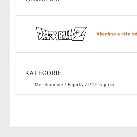
Všechno z této sé
KATEGORIE
Merchandise
/
Figurky
/
POP figurky