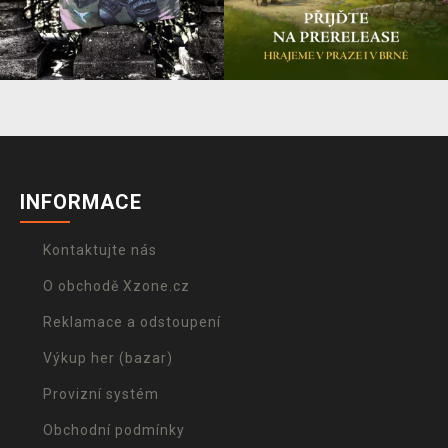
INFORMACE
Kontaktujte nás
O obchodě Xzone.cz
Reklamace a odstoupení
Výkup her (bazar)
Provizní systém
Obchodní podmínky