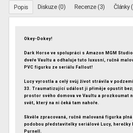
Diskuze (0)
Recenze (3)
Články 
Popis
Okey-Dokey!
Dark Horse ve spolupráci s Amazon MGM Studio
dveře Vaultu a odhaluje tuto luxusní, ručně mal
PVC figurku ze seriálu Fallout!
Lucy vyrostla a celý svůj život strávila v podzem
33. Traumatizující událost ji přiměje opustit be
prostor svého domova ve Vaultu a prozkoumat 
svět, který na ni čeká tam nahoře.
Skvěle zpracovaná, ručně malovaná figurka plná 
podobou představitelky seriálové Lucy, herečky 
Purnell.