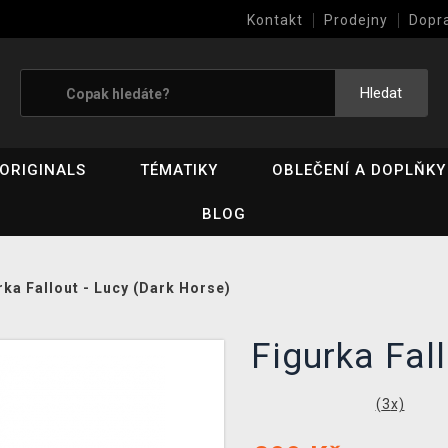
Kontakt
Prodejny
Dopr
Výkup her (bazar)
Hledat
ORIGINALS
TÉMATIKY
OBLEČENÍ A DOPLŇKY
BLOG
rka Fallout - Lucy (Dark Horse)
Figurka Fal
(
3
x)