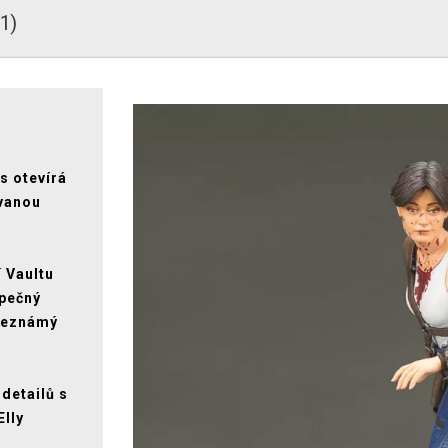
(1)
s otevírá
ovanou
í Vaultu
zpečný
neznámý
detailů s
Elly