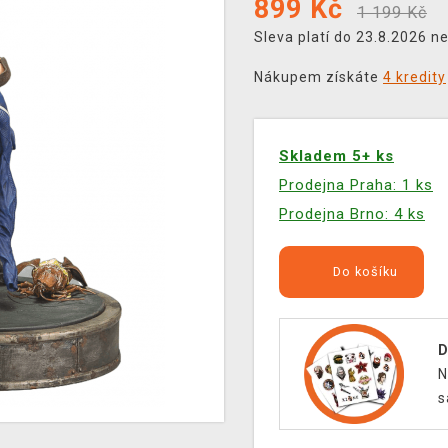
899
Kč
1 199 Kč
Sleva platí do 23.8.2026 n
Nákupem získáte
4 kredity
Skladem 5+ ks
Prodejna Praha: 1 ks
Prodejna Brno: 4 ks
Do košíku
D
N
s