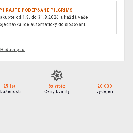
YHRAJTE PODEPSANÉ PILGRIMS
akupte od 1.8. do 31.8.2026 a každá vaše
bjednávka jde automaticky do slosování.
Hlídací pes
25 let
8x vítěz
20 000
zkušeností
Ceny kvality
výdejen