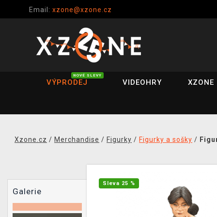
Email:
xzone@xzone.cz
NOVÉ SLEVY
VÝPRODEJ
VIDEOHRY
XZONE 
Xzone.cz
/
Merchandise
/
Figurky
/
Figurky a sošky
/
Figu
Sleva 25 %
Galerie