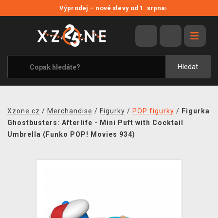
NOVÉ SLEVY
Výprodej – nové slevy od 1. srpna
›
VÝPRODEJ
VIDEOHRY
XZONE ORIGINALS
Hledat
TÉMATIKY
OBLEČENÍ A DOPLŇKY
Xzone.cz
/
Merchandise
/
Figurky
/
POP figurky
/
Figurka
MERCHANDISE
Ghostbusters: Afterlife - Mini Puft with Cocktail
Umbrella (Funko POP! Movies 934)
SPOLEČENSKÉ HRY
BLOG
KONTAKT
PRODEJNY