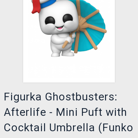
DOPRAVA
XZONE KLUB
TCG & BOARDGAME HUB
VÝKUP HER (BAZAR)
Figurka Ghostbusters:
Afterlife - Mini Puft with
Cocktail Umbrella (Funko