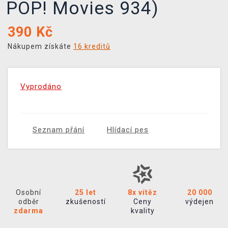
POP! Movies 934)
390
Kč
Nákupem získáte
16 kreditů
Vyprodáno
Seznam přání
Hlídací pes
Osobní
25 let
8x vítěz
20 000
odběr
zkušeností
Ceny
výdejen
zdarma
kvality