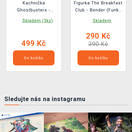
Kachnička
Figurka The Breakfast
Ghostbusters -
Club - Bender (Funko
Winston Zeddemore
POP! Movies 1657)
Skladem (3ks)
Skladem
(TUBBZ Ghostbusters
4)
290 Kč
499 Kč
390 Kč
Do košíku
Do košíku
Sledujte nás na instagramu