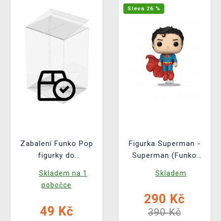
Sleva 26 %
Zabalení Funko Pop
Figurka Superman -
figurky do
Superman (Funko
ochranného obalu
POP! Heroes 599)
Skladem na 1
Skladem
(pro standardní
pobočce
velikost Funko Pop!)
290 Kč
49 Kč
390 Kč