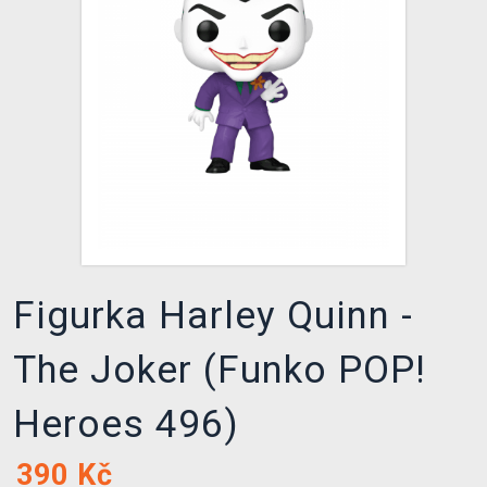
DOPRAVA
XZONE KLUB
TCG & BOARDGAME HUB
VÝKUP HER (BAZAR)
Figurka Harley Quinn -
The Joker (Funko POP!
Heroes 496)
390
Kč