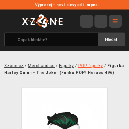
NOVÉ SLEVY
Výprodej – nové slevy od 1. srpna
›
VÝPRODEJ
VIDEOHRY
XZONE ORIGINALS
Hledat
TÉMATIKY
OBLEČENÍ A DOPLŇKY
Xzone.cz
/
Merchandise
/
Figurky
/
POP figurky
/
Figurka
MERCHANDISE
Harley Quinn - The Joker (Funko POP! Heroes 496)
SPOLEČENSKÉ HRY
BLOG
KONTAKT
PRODEJNY