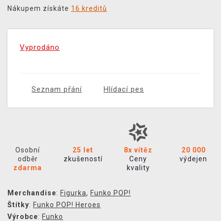
Nákupem získáte
16 kreditů
Vyprodáno
Seznam přání
Hlídací pes
Osobní
25 let
8x vítěz
20 000
odběr
zkušeností
Ceny
výdejen
zdarma
kvality
Merchandise
:
Figurka
,
Funko POP!
Štítky
:
Funko POP! Heroes
Výrobce
:
Funko