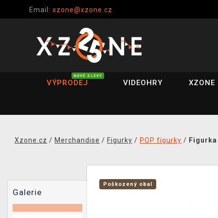
Email:
xzone@xzone.cz
NOVÉ SLEVY
VÝPRODEJ
VIDEOHRY
XZONE 
Xzone.cz
/
Merchandise
/
Figurky
/
POP figurky
/
Figurka
Poškozený obal
Galerie