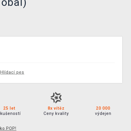
 obal)
Hlídací pes
25 let
8x vítěz
20 000
zkušeností
Ceny kvality
výdejen
ko POP!