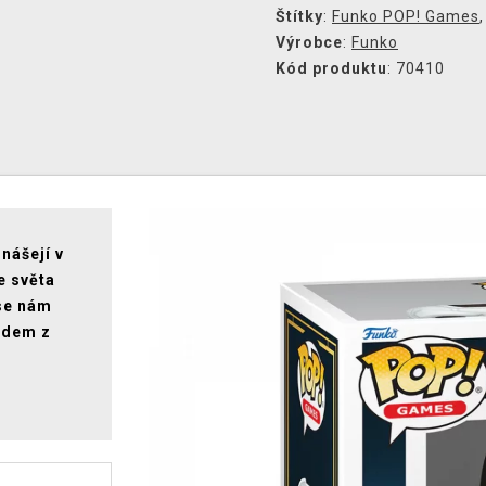
Štítky
:
Funko POP! Games
Výrobce
:
Funko
Kód produktu
: 70410
nášejí v
e světa
se nám
odem z