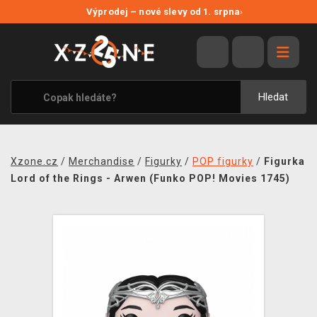
NOVÉ SLEVY
Výprodej – nové slevy od 1. srpna
›
VÝPRODEJ
VIDEOHRY
XZONE ORIGINALS
Hledat
TÉMATIKY
OBLEČENÍ A DOPLŇKY
Xzone.cz
/
Merchandise
/
Figurky
/
POP figurky
/
Figurka
MERCHANDISE
Lord of the Rings - Arwen (Funko POP! Movies 1745)
SPOLEČENSKÉ HRY
BLOG
KONTAKT
PRODEJNY