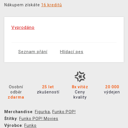
Nákupem získáte
16 kreditů
Vyprodáno
Seznam přání
Hlídací pes
Osobní
25 let
8x vítěz
20 000
odběr
zkušeností
Ceny
výdejen
zdarma
kvality
Merchandise
:
Figurka
,
Funko POP!
Štítky
:
Funko POP! Movies
Výrobce
:
Funko