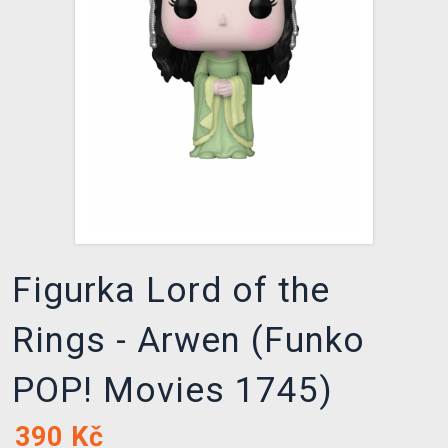
DOPRAVA
XZONE KLUB
TCG & BOARDGAME HUB
VÝKUP HER (BAZAR)
Figurka Lord of the
Rings - Arwen (Funko
POP! Movies 1745)
390
Kč