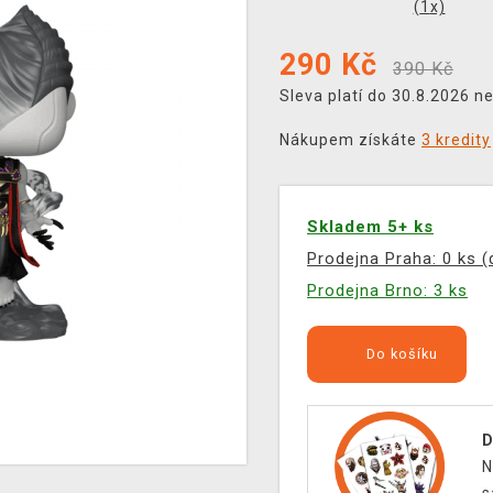
(
1
x)
290
Kč
390 Kč
Sleva platí do 30.8.2026 n
Nákupem získáte
3 kredity
Skladem 5+ ks
Prodejna Praha: 0 ks 
Prodejna Brno: 3 ks
Do košíku
D
N