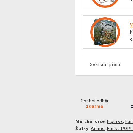
s
V
N
o
Seznam přání
Osobní odběr
zdarma
Merchandise
:
Figurka
,
Fun
Štítky
:
Anime
,
Funko POP!