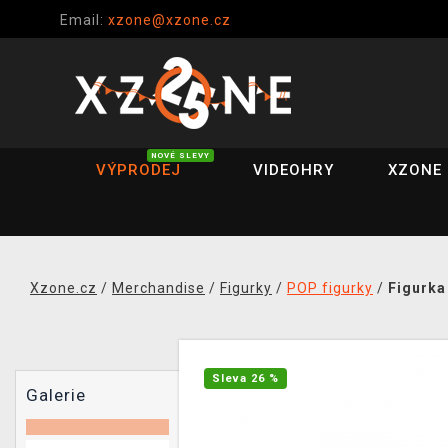
Email:
xzone@xzone.cz
NOVÉ SLEVY
VÝPRODEJ
VIDEOHRY
XZONE 
Xzone.cz
/
Merchandise
/
Figurky
/
POP figurky
/
Figurka
Sleva 26 %
Galerie