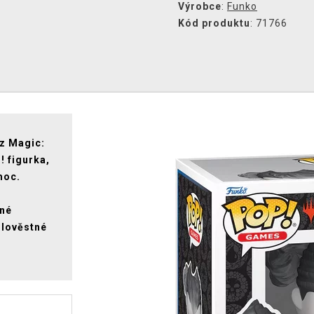
Výrobce
:
Funko
Kód produktu
: 71766
 z Magic:
! figurka,
moc.
mné
zlověstné