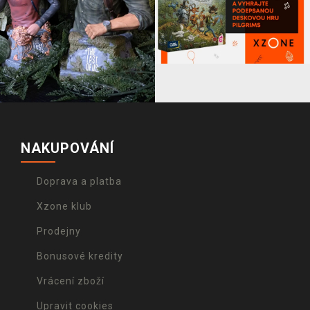
NAKUPOVÁNÍ
Doprava a platba
Xzone klub
Prodejny
Bonusové kredity
Vrácení zboží
Upravit cookies