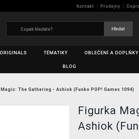
Kontakt
Prodejny
Dopr
Výkup her (bazar)
Hledat
ORIGINALS
TÉMATIKY
OBLEČENÍ A DOPLŇKY
BLOG
 Magic: The Gathering - Ashiok (Funko POP! Games 1094)
Figurka Mag
Ashiok (Fu