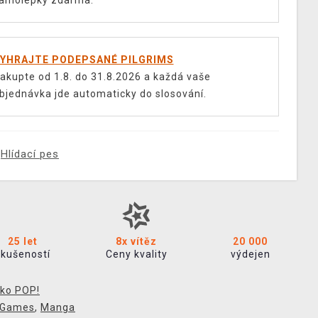
amolepky zdarma.
YHRAJTE PODEPSANÉ PILGRIMS
akupte od 1.8. do 31.8.2026 a každá vaše
bjednávka jde automaticky do slosování.
Hlídací pes
25 let
8x vítěz
20 000
zkušeností
Ceny kvality
výdejen
ko POP!
 Games
,
Manga