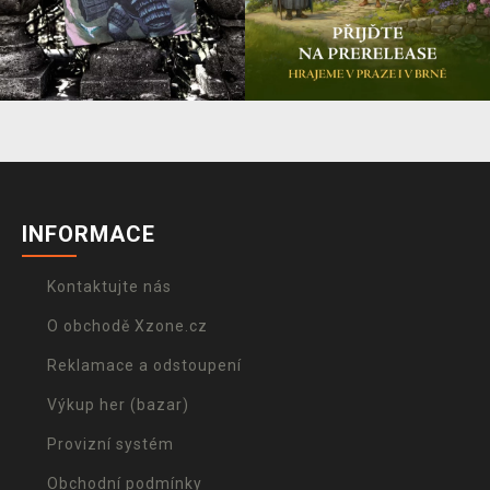
INFORMACE
Kontaktujte nás
O obchodě Xzone.cz
Reklamace a odstoupení
Výkup her (bazar)
Provizní systém
Obchodní podmínky