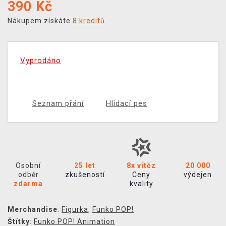
390
Kč
Nákupem získáte
8 kreditů
Vyprodáno
Seznam přání
Hlídací pes
Osobní
25 let
8x vítěz
20 000
odběr
zkušeností
Ceny
výdejen
zdarma
kvality
Merchandise
:
Figurka
,
Funko POP!
Štítky
:
Funko POP! Animation