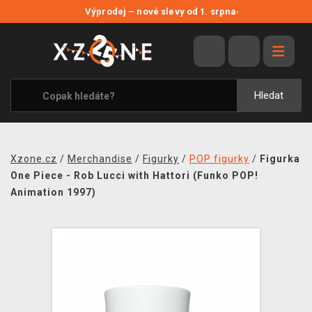
NOVÉ SLEVY
Výprodej – nové slevy od 1. srpna
›
VÝPRODEJ
VIDEOHRY
XZONE ORIGINALS
Hledat
TÉMATIKY
OBLEČENÍ A DOPLŇKY
Xzone.cz
/
Merchandise
/
Figurky
/
POP figurky
/
Figurka
MERCHANDISE
One Piece - Rob Lucci with Hattori (Funko POP!
Animation 1997)
SPOLEČENSKÉ HRY
BLOG
KONTAKT
PRODEJNY