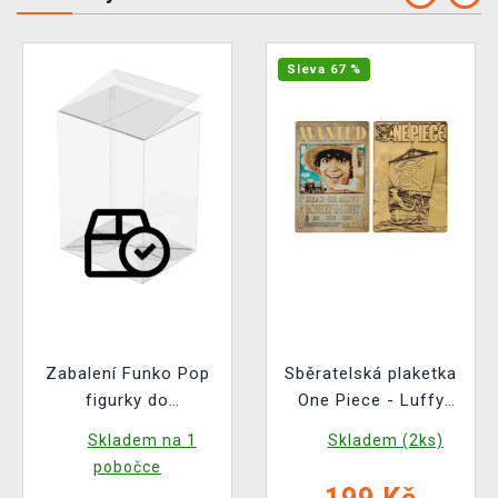
Sleva 67 %
Zabalení Funko Pop
Sběratelská plaketka
figurky do
One Piece - Luffy
ochranného obalu
Wanted Poster
Skladem na 1
Skladem (2ks)
(pro standardní
(Netflix)
pobočce
velikost Funko Pop!)