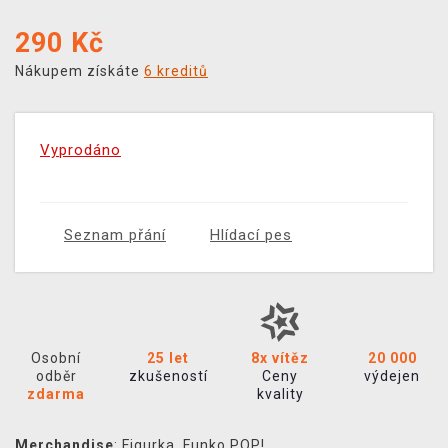
290
Kč
Nákupem získáte
6 kreditů
Vyprodáno
Seznam přání
Hlídací pes
Osobní
25 let
8x vítěz
20 000
odběr
zkušeností
Ceny
výdejen
zdarma
kvality
Merchandise
:
Figurka
,
Funko POP!