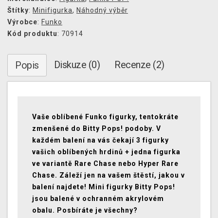
Štítky
:
Minifigurka
,
Náhodný výběr
Výrobce
:
Funko
Kód produktu
: 70914
Diskuze (0)
Recenze (2)
Popis
Vaše oblíbené Funko figurky, tentokráte
zmenšené do Bitty Pops! podoby. V
každém balení na vás čekají 3 figurky
vašich oblíbených hrdinů + jedna figurka
ve variantě Rare Chase nebo Hyper Rare
Chase. Záleží jen na vašem štěstí, jakou v
balení najdete! Mini figurky Bitty Pops!
jsou balené v ochranném akrylovém
obalu. Posbíráte je všechny?