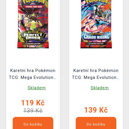
Karetní hra Pokémon
Karetní hra Pokémon
TCG: Mega Evolution -
TCG: Mega Evolution -
Perfect Order Booster
Chaos Rising -
Skladem
Skladem
(10 karet)
Booster (10 karet)
119 Kč
139 Kč
139 Kč
Do košíku
Do košíku