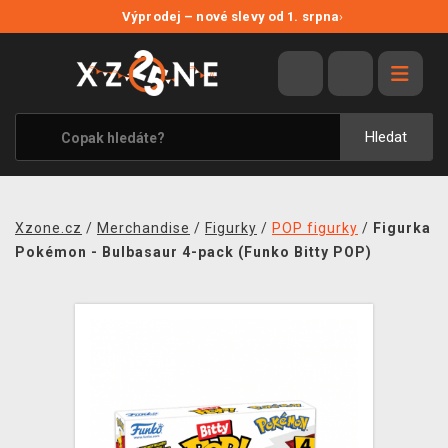
NOVÉ SLEVY
Výprodej – nové slevy od 1. srpna
›
VÝPRODEJ
VIDEOHRY
XZONE ORIGINALS
Hledat
TÉMATIKY
OBLEČENÍ A DOPLŇKY
Xzone.cz
/
Merchandise
/
Figurky
/
POP figurky
/
Figurka
MERCHANDISE
Pokémon - Bulbasaur 4-pack (Funko Bitty POP)
SPOLEČENSKÉ HRY
BLOG
KONTAKT
PRODEJNY