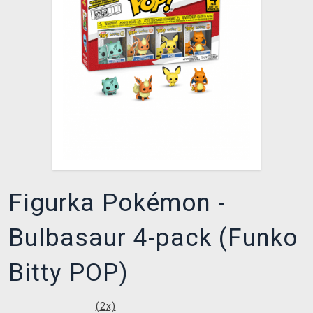
DOPRAVA
XZONE KLUB
TCG & BOARDGAME HUB
VÝKUP HER (BAZAR)
Figurka Pokémon -
Bulbasaur 4-pack (Funko
Bitty POP)
(
2
x)