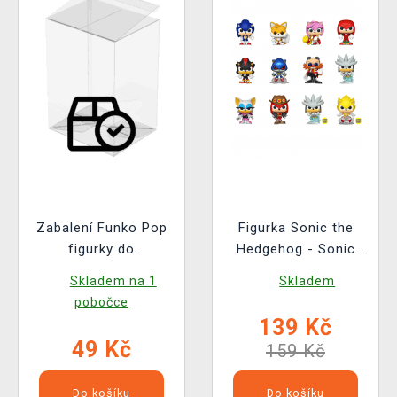
Zabalení Funko Pop
Figurka Sonic the
figurky do
Hedgehog - Sonic
ochranného obalu
(náhodný výběr)
Skladem na 1
Skladem
(pro standardní
(Funko)
pobočce
velikost Funko Pop!)
139 Kč
49 Kč
159 Kč
Do košíku
Do košíku