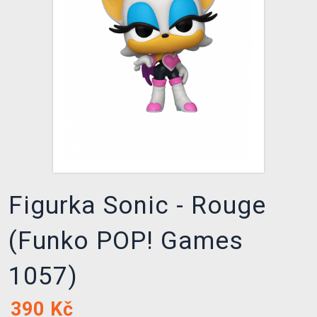
DOPRAVA
XZONE KLUB
TCG & BOARDGAME HUB
VÝKUP HER (BAZAR)
Figurka Sonic - Rouge
(Funko POP! Games
1057)
390
Kč