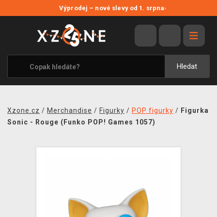
NOVÉ SLEVY
Výprodej – nové slevy od 1. srpna
›
VÝPRODEJ
VIDEOHRY
XZONE ORIGINALS
Hledat
TÉMATIKY
OBLEČENÍ A DOPLŇKY
Xzone.cz
/
Merchandise
/
Figurky
/
POP figurky
/
Figurka
MERCHANDISE
Sonic - Rouge (Funko POP! Games 1057)
SPOLEČENSKÉ HRY
BLOG
KONTAKT
PRODEJNY