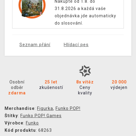
Nakupte od 1.8. do
31.8.2026 a každá vaše
objednávka jde automaticky
do slosování.
Seznam přání
Hlídací pes
Osobní
25 let
8x vítěz
20 000
odběr
zkušeností
Ceny
výdejen
zdarma
kvality
Merchandise
:
Figurka
,
Funko POP!
Štítky
:
Funko POP! Games
Výrobce
:
Funko
Kód produktu
: 68263