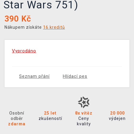
Star Wars 751)
390
Kč
Nákupem získáte
16 kreditů
Vyprodáno
Seznam přání
Hlídací pes
Osobní
25 let
8x vítěz
20 000
odběr
zkušeností
Ceny
výdejen
zdarma
kvality