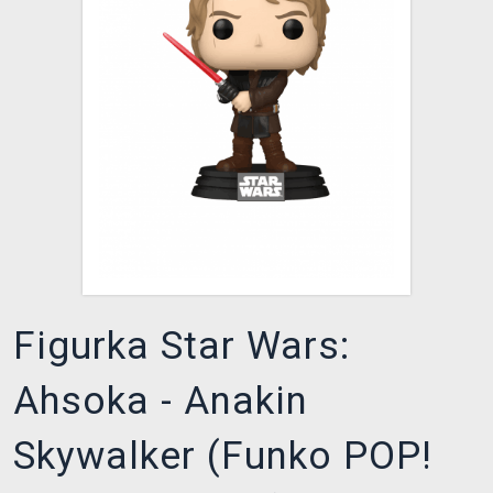
DOPRAVA
XZONE KLUB
TCG & BOARDGAME HUB
VÝKUP HER (BAZAR)
Figurka Star Wars:
Ahsoka - Anakin
Skywalker (Funko POP!