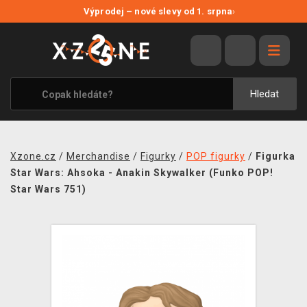
NOVÉ SLEVY
Výprodej – nové slevy od 1. srpna
›
VÝPRODEJ
VIDEOHRY
XZONE ORIGINALS
Hledat
TÉMATIKY
OBLEČENÍ A DOPLŇKY
Xzone.cz
/
Merchandise
/
Figurky
/
POP figurky
/
Figurka
MERCHANDISE
Star Wars: Ahsoka - Anakin Skywalker (Funko POP!
Star Wars 751)
SPOLEČENSKÉ HRY
BLOG
KONTAKT
PRODEJNY