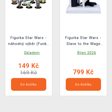
Figurka Star Wars -
Figurka Star Wars -
náhodný výběr (Funko
Slave to the Wage
Mystery Minis)
(Nemesis Now)
Skladem
Říjen 2026
149 Kč
799 Kč
169 Kč
Do košíku
Do košíku