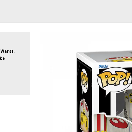
 Wars).
uke