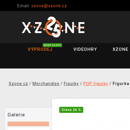
Email:
xzone@xzone.cz
NOVÉ SLEVY
VÝPRODEJ
VIDEOHRY
XZONE 
Xzone.cz
/
Merchandise
/
Figurky
/
POP figurky
/
Figurka
Sleva 26 %
Galerie