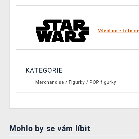
Všechno z této sé
KATEGORIE
Merchandise
/
Figurky
/
POP figurky
Mohlo by se vám líbit