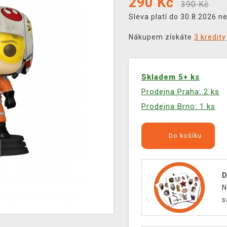
290
Kč
390 Kč
Sleva platí do 30.8.2026 n
Nákupem získáte
3 kredity
Skladem 5+ ks
Prodejna Praha: 2 ks
Prodejna Brno: 1 ks
Do košíku
D
N
s