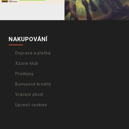
NAKUPOVÁNÍ
Doprava a platba
Xzone klub
Prodejny
Bonusové kredity
Vrácení zboží
Upravit cookies