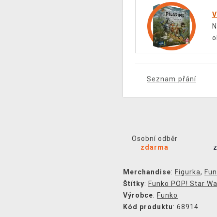
V
N
o
Seznam přání
Osobní odběr
zdarma
Merchandise
:
Figurka
,
Fun
Štítky
:
Funko POP! Star Wa
Výrobce
:
Funko
Kód produktu
: 68914