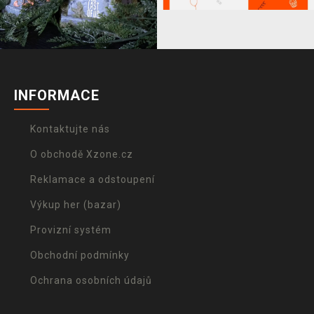
INFORMACE
Kontaktujte nás
O obchodě Xzone.cz
Reklamace a odstoupení
Výkup her (bazar)
Provizní systém
Obchodní podmínky
Ochrana osobních údajů