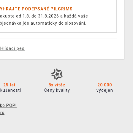
YHRAJTE PODEPSANÉ PILGRIMS
akupte od 1.8. do 31.8.2026 a každá vaše
bjednávka jde automaticky do slosování.
Hlídací pes
25 let
8x vítěz
20 000
zkušeností
Ceny kvality
výdejen
ko POP!
rs