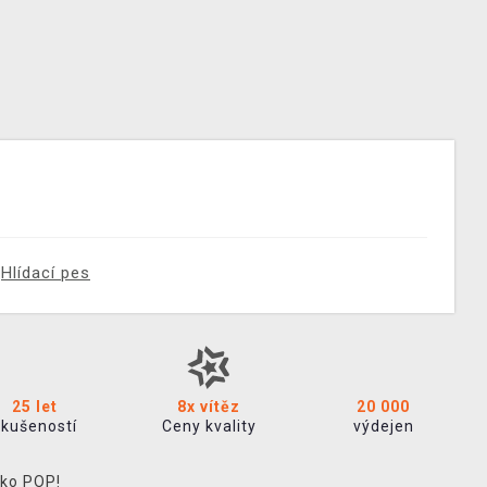
Hlídací pes
25 let
8x vítěz
20 000
zkušeností
Ceny kvality
výdejen
ko POP!