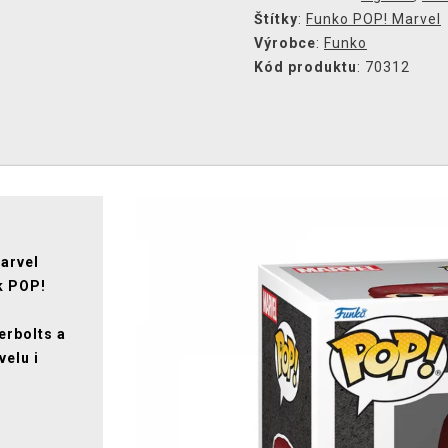
Štítky
:
Funko POP! Marvel
Výrobce
:
Funko
Kód produktu
: 70312
arvel
k POP!
erbolts a
elu i