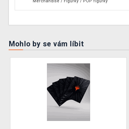
Merchandise
/
Figurky
/
POP figurky
Mohlo by se vám líbit