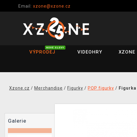
Email:
xzone@xzone.cz
NOVÉ SLEVY
VÝPRODEJ
VIDEOHRY
XZONE 
Xzone.cz
/
Merchandise
/
Figurky
/
POP figurky
/
Figurka
Galerie