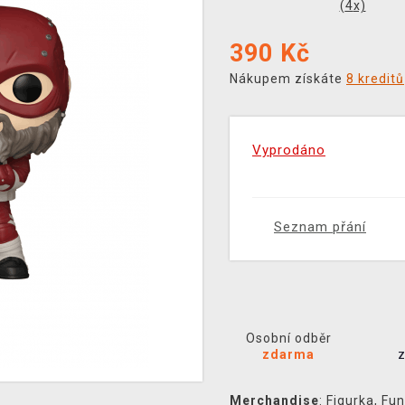
(
4
x)
390
Kč
Nákupem získáte
8 kreditů
Vyprodáno
Seznam přání
Osobní odběr
zdarma
Merchandise
:
Figurka
,
Fun