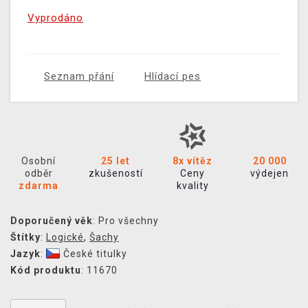
Vyprodáno
Seznam přání
Hlídací pes
Osobní
25 let
8x vítěz
20 000
odběr
zkušeností
Ceny
výdejen
zdarma
kvality
Doporučený věk
: Pro všechny
Štítky
:
Logické
,
Šachy
Jazyk
:
České titulky
Kód produktu
: 11670