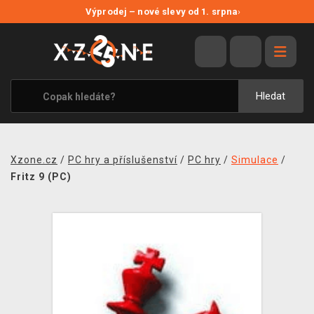
NOVÉ SLEVY
Výprodej – nové slevy od 1. srpna
›
VÝPRODEJ
VIDEOHRY
XZONE ORIGINALS
Hledat
TÉMATIKY
OBLEČENÍ A DOPLŇKY
Xzone.cz
/
PC hry a příslušenství
/
PC hry
/
Simulace
/
MERCHANDISE
Fritz 9 (PC)
SPOLEČENSKÉ HRY
BLOG
KONTAKT
PRODEJNY