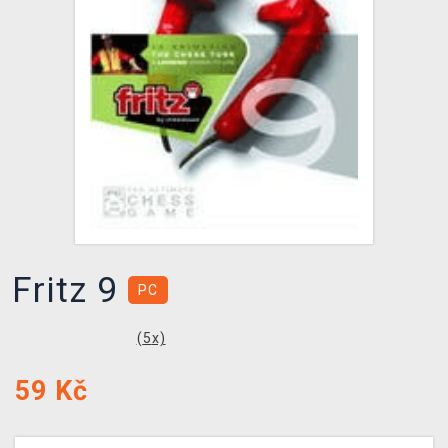
DOPRAVA
XZONE KLUB
TCG & BOARDGAME HUB
VÝKUP HER (BAZAR)
Fritz 9
PC
(
5
x)
59
Kč