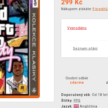
299
Kč
Nákupem získáte
9 kreditů
Vyprodáno
Seznam přání
Osobní odběr
zdarma
Doporučený věk
: Od 18 let
Štítky
:
FPS
Jazyk
:
Angličtina