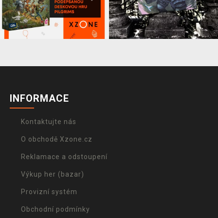
INFORMACE
Kontaktujte nás
O obchodě Xzone.cz
Reklamace a odstoupení
Výkup her (bazar)
Provizní systém
Obchodní podmínky