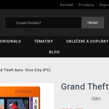
Kontakt
Prodejny
Dopr
Výkup her (bazar)
Hledat
ORIGINALS
TÉMATIKY
OBLEČENÍ A DOPLŇKY
BLOG
d Theft Auto: Vice City (PC)
Grand Theft
(
24
x)