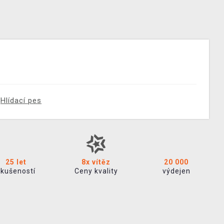
Hlídací pes
25 let
8x vítěz
20 000
zkušeností
Ceny kvality
výdejen