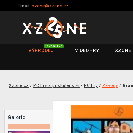
Email:
xzone@xzone.cz
NOVÉ SLEVY
VÝPRODEJ
VIDEOHRY
XZONE 
Xzone.cz
/
PC hry a příslušenství
/
PC hry
/
Závody
/
Gran
Galerie