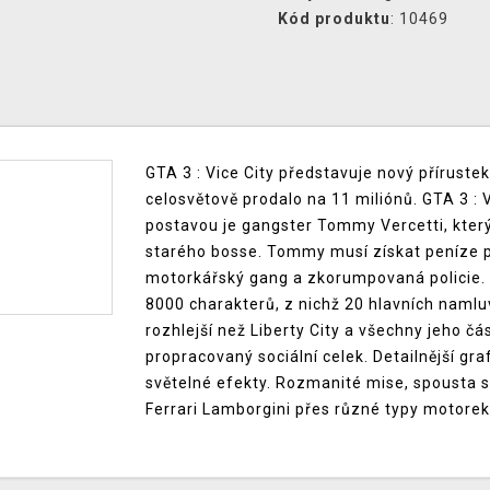
Kód produktu
: 10469
GTA 3 : Vice City představuje nový příruste
celosvětově prodalo na 11 miliónů. GTA 3 : Vi
postavou je gangster Tommy Vercetti, kter
starého bosse. Tommy musí získat peníze pr
motorkářský gang a zkorumpovaná policie. N
8000 charakterů, z nichž 20 hlavních namlu
rozhlejší než Liberty City a všechny jeho čá
propracovaný sociální celek. Detailnější gra
světelné efekty. Rozmanité mise, spousta 
Ferrari Lamborgini přes různé typy motorek