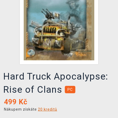
DOPRAVA
XZONE KLUB
TCG & BOARDGAME HUB
VÝKUP HER (BAZAR)
Hard Truck Apocalypse:
Rise of Clans
PC
499
Kč
Nákupem získáte
20 kreditů