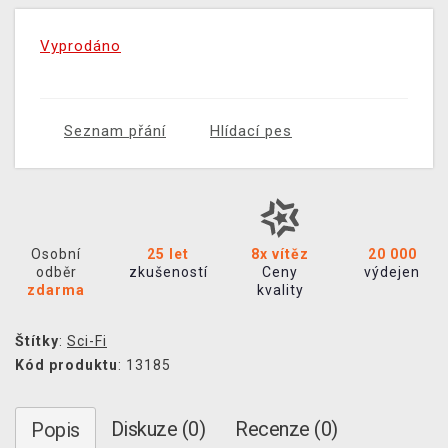
Vyprodáno
Seznam přání
Hlídací pes
Osobní
25 let
8x vítěz
20 000
odběr
zkušeností
Ceny
výdejen
zdarma
kvality
Štítky
:
Sci-Fi
Kód produktu
: 13185
Diskuze (0)
Recenze (0)
Popis