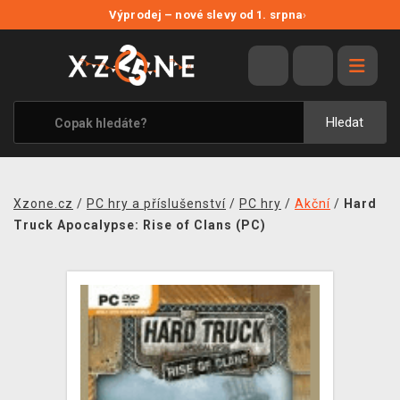
NOVÉ SLEVY
Výprodej – nové slevy od 1. srpna
›
VÝPRODEJ
VIDEOHRY
XZONE ORIGINALS
Hledat
TÉMATIKY
OBLEČENÍ A DOPLŇKY
Xzone.cz
/
PC hry a příslušenství
/
PC hry
/
Akční
/
Hard
MERCHANDISE
Truck Apocalypse: Rise of Clans (PC)
SPOLEČENSKÉ HRY
BLOG
KONTAKT
PRODEJNY