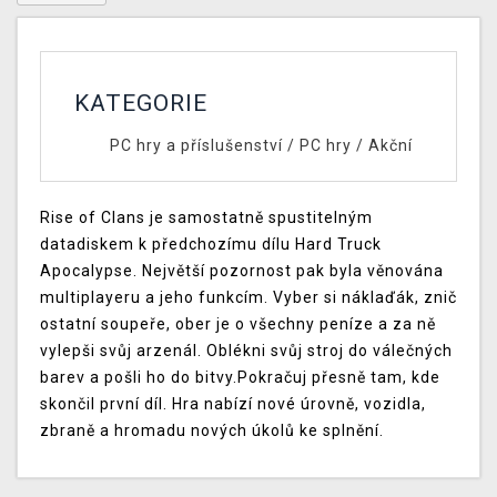
KATEGORIE
PC hry a příslušenství
/
PC hry
/
Akční
Rise of Clans je samostatně spustitelným
datadiskem k předchozímu dílu Hard Truck
Apocalypse. Největší pozornost pak byla věnována
multiplayeru a jeho funkcím. Vyber si náklaďák, znič
ostatní soupeře, ober je o všechny peníze a za ně
vylepši svůj arzenál. Oblékni svůj stroj do válečných
barev a pošli ho do bitvy.Pokračuj přesně tam, kde
skončil první díl. Hra nabízí nové úrovně, vozidla,
zbraně a hromadu nových úkolů ke splnění.