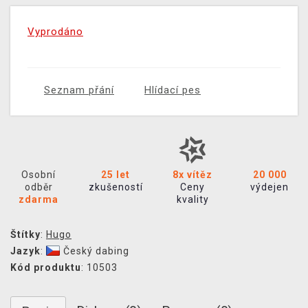
Vyprodáno
Seznam přání
Hlídací pes
Osobní
25 let
8x vítěz
20 000
odběr
zkušeností
Ceny
výdejen
zdarma
kvality
Štítky
:
Hugo
Jazyk
:
Český dabing
Kód produktu
: 10503