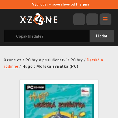
NOVÉ SLEVY
Výprodej – nové slevy od 1. srpna
›
VÝPRODEJ
VIDEOHRY
XZONE ORIGINALS
Hledat
TÉMATIKY
OBLEČENÍ A DOPLŇKY
Xzone.cz
/
PC hry a příslušenství
/
PC hry
/
Dětské a
MERCHANDISE
rodinné
/
Hugo : Mořská zvířátka (PC)
SPOLEČENSKÉ HRY
BLOG
KONTAKT
PRODEJNY