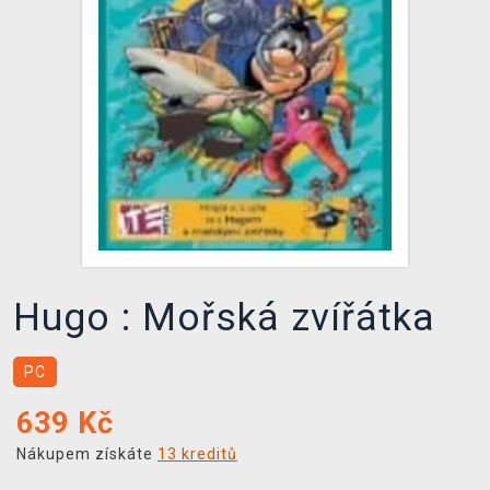
DOPRAVA
XZONE KLUB
TCG & BOARDGAME HUB
VÝKUP HER (BAZAR)
Hugo : Mořská zvířátka
PC
639
Kč
Nákupem získáte
13 kreditů