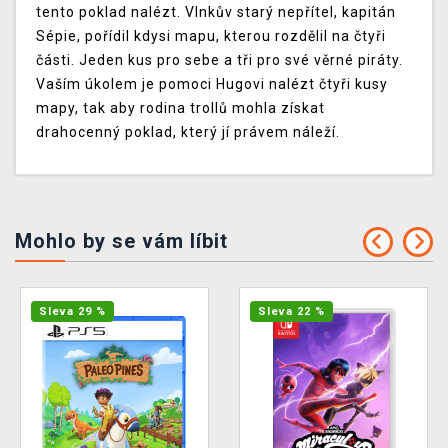
tento poklad nalézt. Vlnkův starý nepřítel, kapitán
Sépie, pořídil kdysi mapu, kterou rozdělil na čtyři
části. Jeden kus pro sebe a tři pro své věrné piráty.
Vaším úkolem je pomoci Hugovi nalézt čtyři kusy
mapy, tak aby rodina trollů mohla získat
drahocenný poklad, který jí právem náleží.
Mohlo by se vám líbit
Sleva 29 %
Sleva 22 %