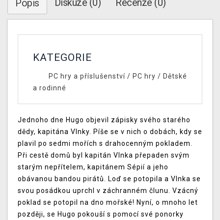
Diskuze (0)
Recenze (0)
Popis
KATEGORIE
PC hry a příslušenství
/
PC hry
/
Dětské
a rodinné
Jednoho dne Hugo objevil zápisky svého starého
dědy, kapitána Vlnky. Píše se v nich o dobách, kdy se
plavil po sedmi mořích s drahocenným pokladem.
Při cestě domů byl kapitán Vlnka přepaden svým
starým nepřítelem, kapitánem Sépií a jeho
obávanou bandou pirátů. Loď se potopila a Vlnka se
svou posádkou uprchl v záchranném člunu. Vzácný
poklad se potopil na dno mořské! Nyní, o mnoho let
později, se Hugo pokouší s pomocí své ponorky