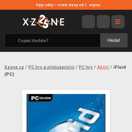
NOVÉ SLEVY
Výprodej – nové slevy od 1. srpna
›
VÝPRODEJ
VIDEOHRY
XZONE ORIGINALS
Hledat
TÉMATIKY
OBLEČENÍ A DOPLŇKY
Xzone.cz
/
PC hry a příslušenství
/
PC hry
/
Akční
/
iFluid
MERCHANDISE
(PC)
SPOLEČENSKÉ HRY
BLOG
KONTAKT
PRODEJNY