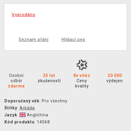
Vyprodáno
Seznam přání
Hlídací pes
Osobní
25 let
8x vítěz
20 000
odběr
zkušeností
Ceny
výdejen
zdarma
kvality
Doporučený věk
: Pro všechny
Štítky
:
Arkáda
Jazyk
:
Angličtina
Kód produktu
: 14068