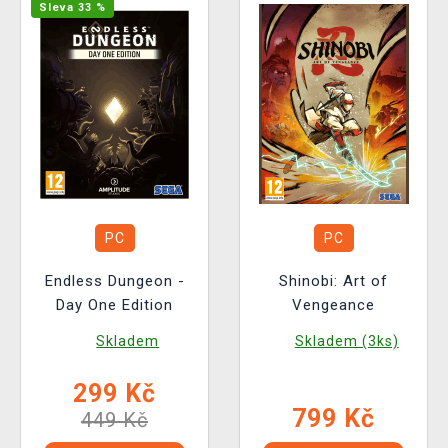
Sleva 33 %
PC
PC
Endless Dungeon -
Shinobi: Art of
Day One Edition
Vengeance
Skladem
Skladem (3ks)
299 Kč
799 Kč
449 Kč