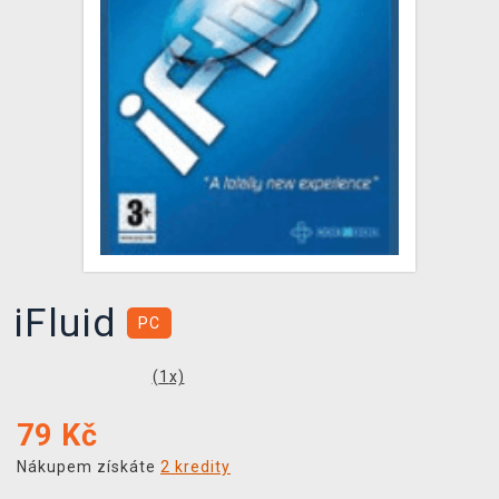
DOPRAVA
XZONE KLUB
TCG & BOARDGAME HUB
VÝKUP HER (BAZAR)
iFluid
PC
(
1
x)
79
Kč
Nákupem získáte
2 kredity