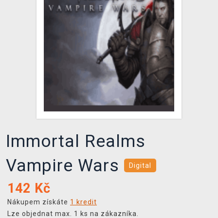
DOPRAVA
XZONE KLUB
TCG & BOARDGAME HUB
VÝKUP HER (BAZAR)
Immortal Realms
Vampire Wars
Digital
142
Kč
Nákupem získáte
1 kredit
Lze objednat max. 1 ks na zákazníka.