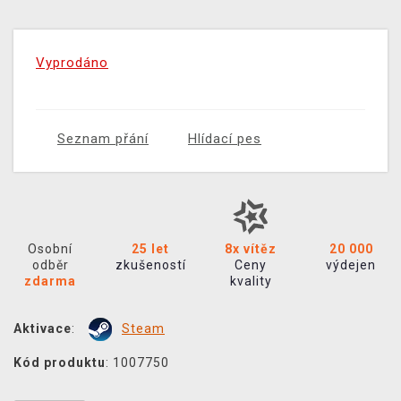
Vyprodáno
Seznam přání
Hlídací pes
Osobní
25 let
8x vítěz
20 000
odběr
zkušeností
Ceny
výdejen
zdarma
kvality
Aktivace
:
Steam
Kód produktu
: 1007750