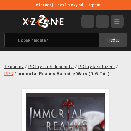
NOVÉ SLEVY
Výprodej – nové slevy od 1. srpna
›
VÝPRODEJ
VIDEOHRY
XZONE ORIGINALS
Hledat
TÉMATIKY
OBLEČENÍ A DOPLŇKY
Xzone.cz
/
PC hry a příslušenství
/
PC hry ke stažení
/
MERCHANDISE
RPG
/
Immortal Realms Vampire Wars (DIGITAL)
SPOLEČENSKÉ HRY
BLOG
KONTAKT
PRODEJNY