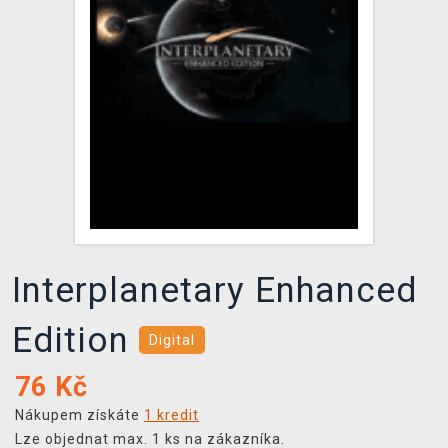
DOPRAVA
XZONE KLUB
TCG & BOARDGAME HUB
VÝKUP HER (BAZAR)
Interplanetary Enhanced
Edition
Digital
76
Kč
Nákupem získáte
1 kredit
Lze objednat max. 1 ks na zákazníka.