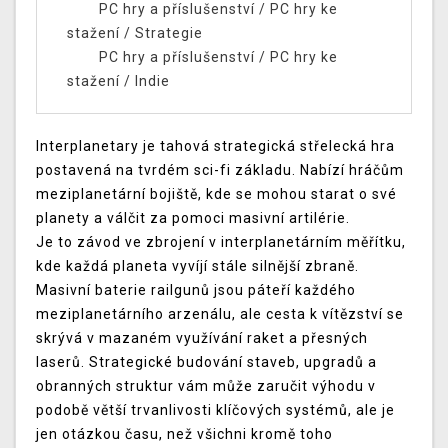
PC hry a příslušenství
/
PC hry ke
stažení
/
Strategie
PC hry a příslušenství
/
PC hry ke
stažení
/
Indie
Interplanetary je tahová strategická střelecká hra
postavená na tvrdém sci-fi základu. Nabízí hráčům
meziplanetární bojiště, kde se mohou starat o své
planety a válčit za pomoci masivní artilérie.
Je to závod ve zbrojení v interplanetárním měřítku,
kde každá planeta vyvíjí stále silnější zbraně.
Masivní baterie railgunů jsou páteří každého
meziplanetárního arzenálu, ale cesta k vítězství se
skrývá v mazaném využívání raket a přesných
laserů. Strategické budování staveb, upgradů a
obranných struktur vám může zaručit výhodu v
podobě větší trvanlivosti klíčových systémů, ale je
jen otázkou času, než všichni kromě toho