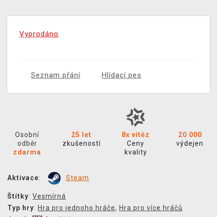
Vyprodáno
Seznam přání
Hlídací pes
Osobní
25 let
8x vítěz
20 000
odběr
zkušeností
Ceny
výdejen
zdarma
kvality
Aktivace
:
Steam
Štítky
:
Vesmírná
Typ hry
:
Hra pro jednoho hráče
,
Hra pro více hráčů