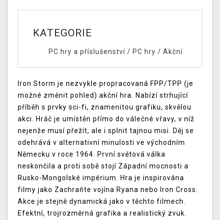
KATEGORIE
PC hry a příslušenství
/
PC hry
/
Akční
Iron Storm je nezvykle propracovaná FPP/TPP (je
možné změnit pohled) akční hra. Nabízí strhující
příběh s prvky sci-fi, znamenitou grafiku, skvělou
akci. Hráč je umístěn přímo do válečné vřavy, v níž
nejenže musí přežít, ale i splnit tajnou misi. Děj se
odehrává v alternativní minulosti ve východním
Německu v roce 1964. První světová válka
neskončila a proti sobě stojí Západní mocnosti a
Rusko-Mongolské impérium. Hra je inspirována
filmy jako Zachraňte vojína Ryana nebo Iron Cross.
Akce je stejně dynamická jako v těchto filmech.
Efektní, trojrozměrná grafika a realistický zvuk.