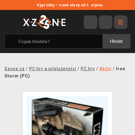
NOVÉ SLEVY
Výprodej – nové slevy od 1. srpna
›
VÝPRODEJ
VIDEOHRY
XZONE ORIGINALS
Hledat
TÉMATIKY
OBLEČENÍ A DOPLŇKY
Xzone.cz
/
PC hry a příslušenství
/
PC hry
/
Akční
/
Iron
MERCHANDISE
Storm (PC)
SPOLEČENSKÉ HRY
BLOG
KONTAKT
PRODEJNY