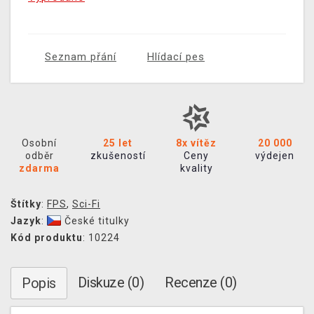
Seznam přání
Hlídací pes
Osobní
25 let
8x vítěz
20 000
odběr
zkušeností
Ceny
výdejen
zdarma
kvality
Štítky
:
FPS
,
Sci-Fi
Jazyk
:
České titulky
Kód produktu
: 10224
Diskuze (0)
Recenze (0)
Popis