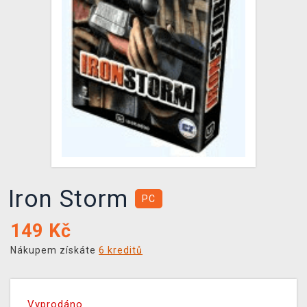
DOPRAVA
XZONE KLUB
TCG & BOARDGAME HUB
VÝKUP HER (BAZAR)
Iron Storm
PC
149
Kč
Nákupem získáte
6 kreditů
Vyprodáno