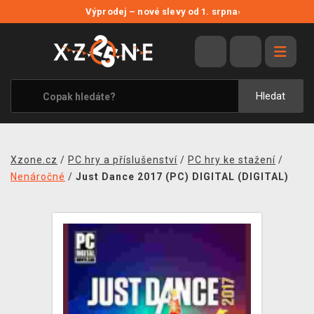
NOVÉ SLEVY
Výprodej – nové slevy od 1. srpna
›
VÝPRODEJ
VIDEOHRY
XZONE ORIGINALS
Hledat
TÉMATIKY
OBLEČENÍ A DOPLŇKY
Xzone.cz
/
PC hry a příslušenství
/
PC hry ke stažení
/
MERCHANDISE
Nenáročné
/
Just Dance 2017 (PC) DIGITAL (DIGITAL)
SPOLEČENSKÉ HRY
BLOG
KONTAKT
PRODEJNY