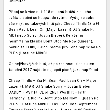
Unlimited!
Připoj se k více než 118 milionů hráčů z celého
světa a začni se houpat do rytmu! Vydej ze sebe
vše v rytmu takových hitů jako Cheap Thrills (Sia Ft.
Sean Paul), Lean On (Major Lazer & DJ Snake Ft.
MØ) nebo Sorry (Justin Bieber). Ke všemu
nesmrtelná klasika Don’t Stop Me Now (Queen),
pokud se Ti líbí, J-Pop, máme pro Tebe například Po
Pi Po (Hatsune Miku)!
Od nejžhavějších hitů, až po rodinnou klasiku jen
taneční 2017 najdete nejlepší písně, jako například:
Cheap Thrills – Sia Ft. Sean Paul Lean On – Major
Lazer Ft. MØ & DJ Snake Sorry – Justin Bieber
DADDY – PSY Ft. CL of 2NE1 Worth It – Fifth
Harmony Ft. Kid Ink Don’t Stop Me Now – Queen Po
Pi Po – Hatsune Miku El Tiki – Maluma September –