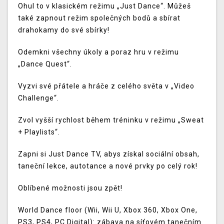
Ohul to v klasickém režimu „Just Dance“. Můžeš
také zapnout režim společných bodů a sbírat
drahokamy do své sbírky!
Odemkni všechny úkoly a poraz hru v režimu
„Dance Quest“.
Vyzvi své přátele a hráče z celého světa v „Video
Challenge“.
Zvol vyšší rychlost během tréninku v režimu „Sweat
+ Playlists“.
Zapni si Just Dance TV, abys získal sociální obsah,
taneční lekce, autotance a nové prvky po celý rok!
Oblíbené možnosti jsou zpět!
World Dance floor (Wii, Wii U, Xbox 360, Xbox One,
PS3, PS4, PC Digital): zábava na síťovém tanečním