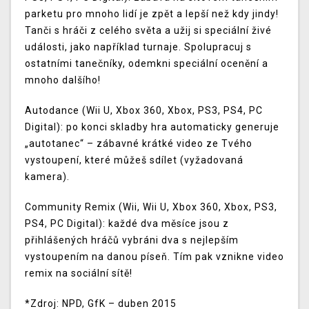
parketu pro mnoho lidí je zpět a lepší než kdy jindy!
Tanči s hráči z celého světa a užij si speciální živé
události, jako například turnaje. Spolupracuj s
ostatními tanečníky, odemkni speciální ocenění a
mnoho dalšího!
Autodance (Wii U, Xbox 360, Xbox, PS3, PS4, PC
Digital): po konci skladby hra automaticky generuje
„autotanec“ – zábavné krátké video ze Tvého
vystoupení, které můžeš sdílet (vyžadovaná
kamera).
Community Remix (Wii, Wii U, Xbox 360, Xbox, PS3,
PS4, PC Digital): každé dva měsíce jsou z
přihlášených hráčů vybráni dva s nejlepším
vystoupením na danou píseň. Tím pak vznikne video
remix na sociální sítě!
*Zdroj: NPD, GfK – duben 2015