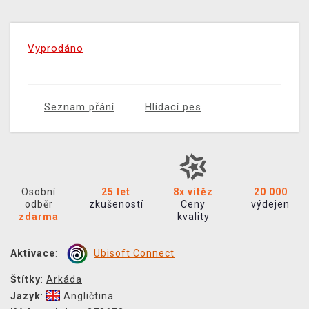
Vyprodáno
Seznam přání
Hlídací pes
Osobní
25 let
8x vítěz
20 000
odběr
zkušeností
Ceny
výdejen
zdarma
kvality
Aktivace
:
Ubisoft Connect
Štítky
:
Arkáda
Jazyk
:
Angličtina