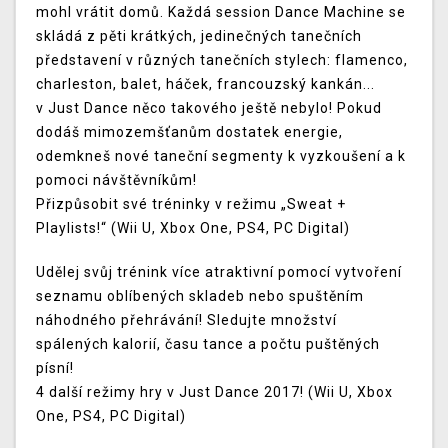
mohl vrátit domů. Každá session Dance Machine se
skládá z pěti krátkých, jedinečných tanečních
představení v různých tanečních stylech: flamenco,
charleston, balet, háček, francouzský kankán...
v Just Dance něco takového ještě nebylo! Pokud
dodáš mimozemšťanům dostatek energie,
odemkneš nové taneční segmenty k vyzkoušení a k
pomoci návštěvníkům!
Přizpůsobit své tréninky v režimu „Sweat +
Playlists!“ (Wii U, Xbox One, PS4, PC Digital)
Udělej svůj trénink více atraktivní pomocí vytvoření
seznamu oblíbených skladeb nebo spuštěním
náhodného přehrávání! Sledujte množství
spálených kalorií, času tance a počtu puštěných
písní!
4 další režimy hry v Just Dance 2017! (Wii U, Xbox
One, PS4, PC Digital)