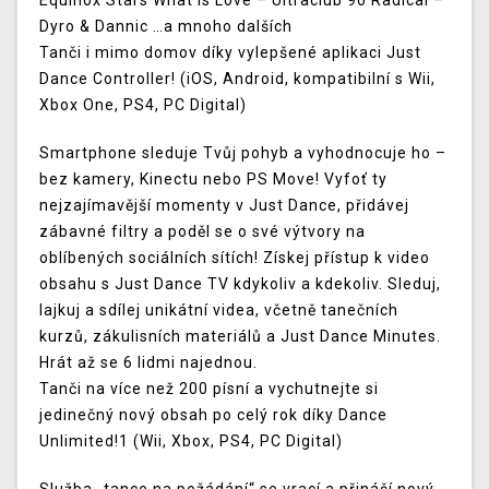
Equinox Stars What Is Love – Ultraclub 90 Radical –
Dyro & Dannic …a mnoho dalších
Tanči i mimo domov díky vylepšené aplikaci Just
Dance Controller! (iOS, Android, kompatibilní s Wii,
Xbox One, PS4, PC Digital)
Smartphone sleduje Tvůj pohyb a vyhodnocuje ho –
bez kamery, Kinectu nebo PS Move! Vyfoť ty
nejzajímavější momenty v Just Dance, přidávej
zábavné filtry a poděl se o své výtvory na
oblíbených sociálních sítích! Získej přístup k video
obsahu s Just Dance TV kdykoliv a kdekoliv. Sleduj,
lajkuj a sdílej unikátní videa, včetně tanečních
kurzů, zákulisních materiálů a Just Dance Minutes.
Hrát až se 6 lidmi najednou.
Tanči na více než 200 písní a vychutnejte si
jedinečný nový obsah po celý rok díky Dance
Unlimited!1 (Wii, Xbox, PS4, PC Digital)