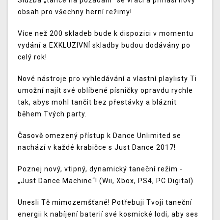
Služba „tance na požádání“ se vrací a přináší nový
obsah pro všechny herní režimy!
Více než 200 skladeb bude k dispozici v momentu
vydání a EXKLUZIVNÍ skladby budou dodávány po
celý rok!
Nové nástroje pro vyhledávání a vlastní playlisty Ti
umožní najít své oblíbené písničky opravdu rychle
tak, abys mohl tančit bez přestávky a bláznit
během Tvých party.
Časově omezený přístup k Dance Unlimited se
nachází v každé krabičce s Just Dance 2017!
Poznej nový, vtipný, dynamický taneční režim -
„Just Dance Machine“! (Wii, Xbox, PS4, PC Digital)
Unesli Tě mimozemšťané! Potřebuji Tvoji taneční
energii k nabíjení baterií své kosmické lodi, aby ses