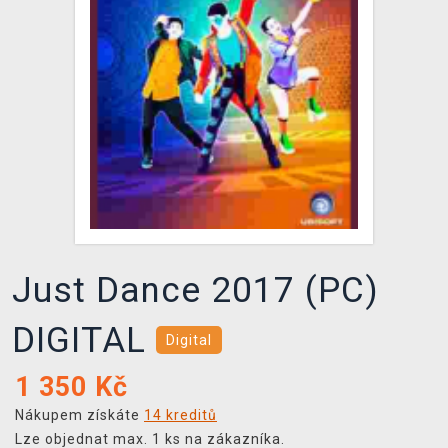
DOPRAVA
XZONE KLUB
TCG & BOARDGAME HUB
VÝKUP HER (BAZAR)
Just Dance 2017 (PC)
DIGITAL
Digital
1 350
Kč
Nákupem získáte
14 kreditů
Lze objednat max. 1 ks na zákazníka.