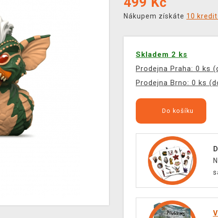
499
Kč
Nákupem získáte
10 kredi
Skladem 2 ks
Prodejna Praha: 0 ks 
Prodejna Brno: 0 ks (
Do košíku
D
N
s
V