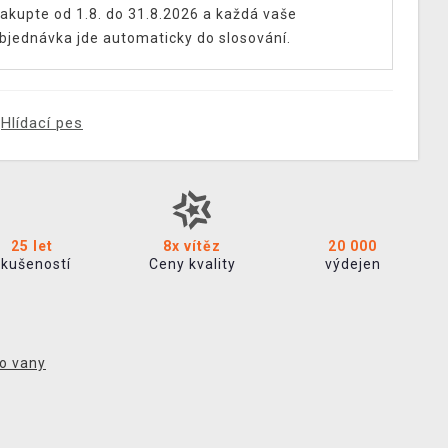
akupte od 1.8. do 31.8.2026 a každá vaše
bjednávka jde automaticky do slosování.
Hlídací pes
25 let
8x vítěz
20 000
zkušeností
Ceny kvality
výdejen
o vany