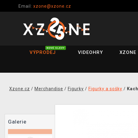
Email:
xzone@xzone.cz
NOVÉ SLEVY
VÝPRODEJ
VIDEOHRY
XZONE 
Xzone.cz
/
Merchandise
/
Figurky
/
Figurky a sošky
/
Kach
Galerie