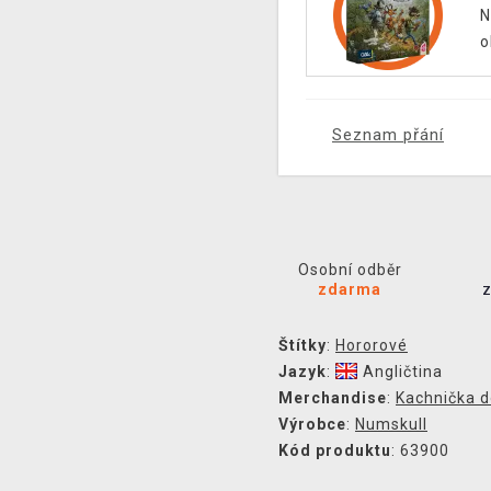
N
o
Seznam přání
Osobní odběr
zdarma
Štítky
:
Hororové
Jazyk
:
Angličtina
Merchandise
:
Kachnička d
Výrobce
:
Numskull
Kód produktu
: 63900