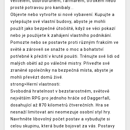
velitelem, dobrodruhem, farmářem, otrokem nebo
prostě potravou pro kanibaly...
Objevte nebo vytvořte si nové vybavení. Kupujte a
vylepšujte své vlastní budovy, abyste je mohli
použít jako bezpečné útočiště, když se věci pokazí
nebo je použijete k zahájení vlastního podnikání.
Pomozte nebo se postavte proti různým frakcím ve
světě a zároveň se snažte o moc a bohatství
potřebné k přežití v kruté poušti. Trénujte své lidi od
malých obětí až po válečné mistry. Přiveďte své
zraněné společníky na bezpečná místa, abyste je
mohli převézt domů živé.
strong>Herní vlastnosti:
Svobodná hratelnost v bezstarostném, světově
největším RPG pro jednoho hráče od Daggerfall,
dosahující až 870 kilometrů čtverečních. Hra se
nesnaží limitovat ani neomezuje osobní styl hry.
Navrhněte libovolný počet postav a vybudujte si
celou skupinu, která bude bojovat za vás. Postavy