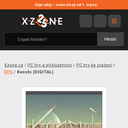
NOVÉ SLEVY
Výprodej – nové slevy od 1. srpna
›
VÝPRODEJ
VIDEOHRY
XZONE ORIGINALS
Hledat
TÉMATIKY
OBLEČENÍ A DOPLŇKY
Xzone.cz
/
PC hry a příslušenství
/
PC hry ke stažení
/
MERCHANDISE
RPG
/
Kenshi (DIGITAL)
SPOLEČENSKÉ HRY
BLOG
KONTAKT
PRODEJNY