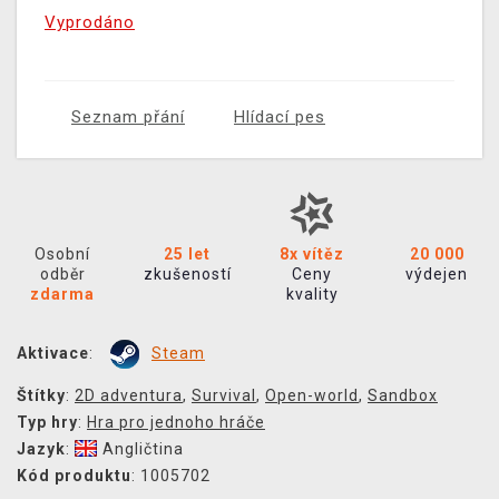
Vyprodáno
Seznam přání
Hlídací pes
Osobní
25 let
8x vítěz
20 000
odběr
zkušeností
Ceny
výdejen
zdarma
kvality
Aktivace
:
Steam
Štítky
:
2D adventura
,
Survival
,
Open-world
,
Sandbox
Typ hry
:
Hra pro jednoho hráče
Jazyk
:
Angličtina
Kód produktu
: 1005702