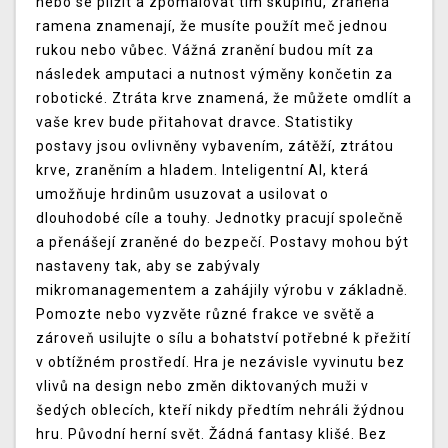
nebo se plížit a zpomalovat tím skupinu, zraněná
ramena znamenají, že musíte použít meč jednou
rukou nebo vůbec. Vážná zranění budou mít za
následek amputaci a nutnost výměny končetin za
robotické. Ztráta krve znamená, že můžete omdlít a
vaše krev bude přitahovat dravce. Statistiky
postavy jsou ovlivněny vybavením, zátěží, ztrátou
krve, zraněním a hladem. Inteligentní AI, která
umožňuje hrdinům usuzovat a usilovat o
dlouhodobé cíle a touhy. Jednotky pracují společně
a přenášejí zraněné do bezpečí. Postavy mohou být
nastaveny tak, aby se zabývaly
mikromanagementem a zahájily výrobu v základně.
Pomozte nebo vyzvěte různé frakce ve světě a
zároveň usilujte o sílu a bohatství potřebné k přežití
v obtížném prostředí. Hra je nezávisle vyvinutu bez
vlivů na design nebo změn diktovaných muži v
šedých oblecích, kteří nikdy předtím nehráli žýdnou
hru. Původní herní svět. Žádná fantasy klišé. Bez