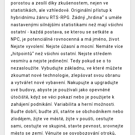
porostou a zesílí díky zkušenostem, nejen ve
statistikách, ale vzhledově. Originální přístup k
hybridnímu žánru RTS-RPG. Žádný „hrdina“ s uměle
nastavenými silnějšími statistikami než mají všichni
ostatní - každá postava, se kterou se setkáte a
NPC, je potenciálně rovnocenná a má jméno, život.
Nejste vyvolení. Nejste úžasní a mocní. Nemáte více
„hitpointů“ než všichni ostatní. Nejste středem
vesmíru a nejste jedineční. Tedy pokud se o to
nezasloužíte. Vybudujte základnu, ve které můžete
zkoumat nové technologie, zlepšovat svou obranu
a vytvářet nové vybavení. Nakupujte a upgradujte
své budovy, abyste je používali jako opevněné
útočiště, když se věci pokazí nebo je použijete k
zahájení podnikání. Variabilita a herní možnosti.
Buďte dobří, buďte zlí, staňte se obchodníkem nebo
zlodějem, žijte ve městě, žijte v poušti, cestujte
sami, cestujte ve skupině, stavte pevnost, srovnejte
město se zemí. Věnujte se osvobozování otroků,