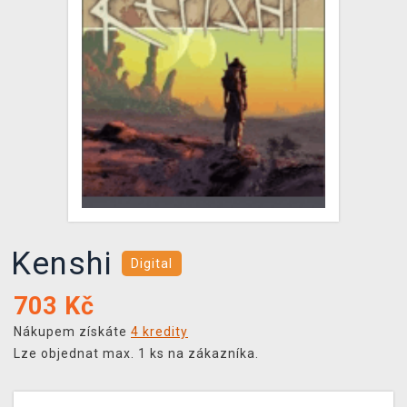
DOPRAVA
XZONE KLUB
TCG & BOARDGAME HUB
VÝKUP HER (BAZAR)
Kenshi
Digital
703
Kč
Nákupem získáte
4 kredity
Lze objednat max. 1 ks na zákazníka.