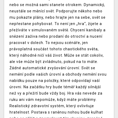
nebo se možná sami stanete otrokem. Dynamický,
neustále se měnící svět. Podporujte někoho nebo
mu pokazte plány, nebo hrajte jen na sebe, svět se
nepřestane pohybovat. To není jen „hra“, žijete a
přežíváte v simulovaném světě. Chycení kanibaly a
snězení zaživa nebo prodaní do otroctví a nucení
pracovat v dolech. To nejsou scénáře, jen
právoplatná součást tohoto chaotického světa,
který náhodně ničí váš život. Může se stát cokoliv,
ale vše může být zvládnuto, pokud na to máte.
Žádné automatické zvyšování úrovní. Svět se
nemění podle vašich úrovní a obchody nemění svou
nabídku pouze na položky, které odpovídají vaší
úrovni. Na začátku hry bude téměř každý silnější
než vy a přežití bude vždy boj. Hra vás nevede za
ruku ani vám nepomůže, když máte problémy.
Realistický zdravotní systém, který ovlivňuje
hratelnost. Postava s raněnou nohou bude kulhat