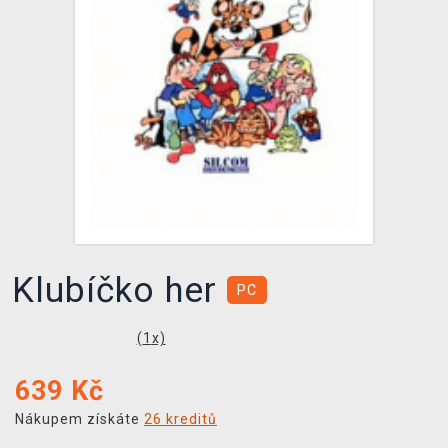
DOPRAVA
XZONE KLUB
TCG & BOARDGAME HUB
VÝKUP HER (BAZAR)
Klubíčko her
PC
(
1
x)
639
Kč
Nákupem získáte
26 kreditů