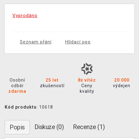
Vyprodáno
Seznam přání
Hlídací pes
Osobní
25 let
8x vítěz
20 000
odběr
zkušeností
Ceny
výdejen
zdarma
kvality
Kód produktu
: 10618
Diskuze (0)
Recenze (1)
Popis