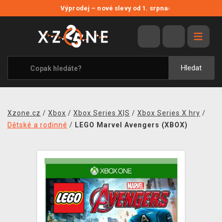
NOVÉ SLEVY
Výprodej – nové slevy od 1. srpna
›
VÝPRODEJ
VIDEOHRY
XZONE ORIGINALS
Hledat
TÉMATIKY
OBLEČENÍ A DOPLŇKY
Xzone.cz
/
Xbox
/
Xbox Series X|S
/
Xbox Series X hry
/
MERCHANDISE
Dětské a rodinné
/
LEGO Marvel Avengers (XBOX)
SPOLEČENSKÉ HRY
BLOG
KONTAKT
PRODEJNY