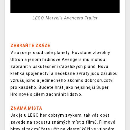
LEGO Marvel’s Avengers Trailer
ZABRAŇTE ZKÁZE
V sázce je osud celé planety. Povstane zlovolný
Ultron a jenom hrdinové Avengers mu mohou
zabránit v uskutečnění ďábelských plánů. Nová
křehká spojenectví a nečekané zvraty jsou zárukou
vzrušujícího a jedinečného akčního dobrodružství
pro každého. Budete hrát jako nejsilnější Super
Hrdinové s cílem zachránit lidstvo.
ZNÁMÁ MÍSTA
Jak je u LEGO her dobrým zvykem, tak vás opět
zavede na spoustu známých míst z filmů. Filmové
bitvy si tak můžete užít na vlastní kůži ve vtipném