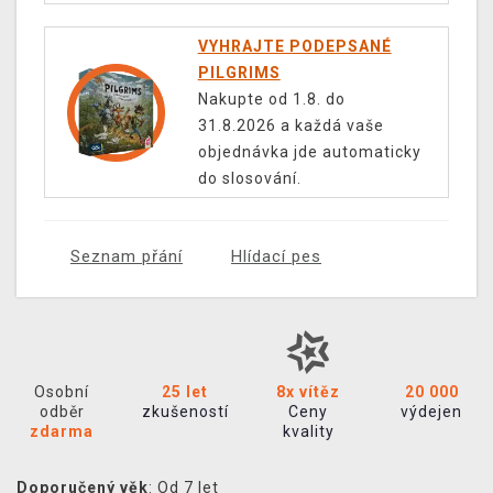
VYHRAJTE PODEPSANÉ
PILGRIMS
Nakupte od 1.8. do
31.8.2026 a každá vaše
objednávka jde automaticky
do slosování.
Seznam přání
Hlídací pes
Osobní
25 let
8x vítěz
20 000
odběr
zkušeností
Ceny
výdejen
zdarma
kvality
Doporučený věk
: Od 7 let