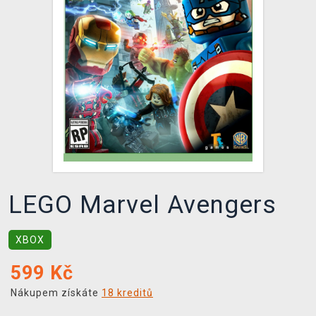
DOPRAVA
XZONE KLUB
TCG & BOARDGAME HUB
VÝKUP HER (BAZAR)
LEGO Marvel Avengers
XBOX
599
Kč
Nákupem získáte
18 kreditů