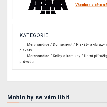
Všechno z této sé
KATEGORIE
Merchandise
/
Domácnost
/
Plakáty a obrazy
plakáty
Merchandise
/
Knihy a komiksy
/
Herní příručk
průvodci
Mohlo by se vám líbit