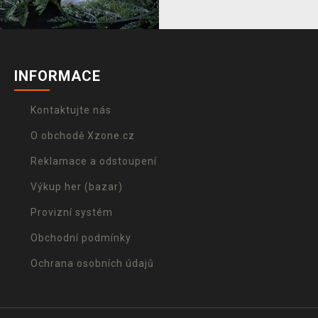
INFORMACE
Kontaktujte nás
O obchodě Xzone.cz
Reklamace a odstoupení
Výkup her (bazar)
Provizní systém
Obchodní podmínky
Ochrana osobních údajů