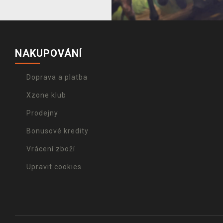
NAKUPOVÁNÍ
Doprava a platba
Xzone klub
Prodejny
Bonusové kredity
Vrácení zboží
Upravit cookies