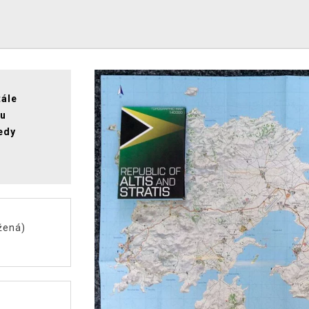
tále
ou
edy
žená)