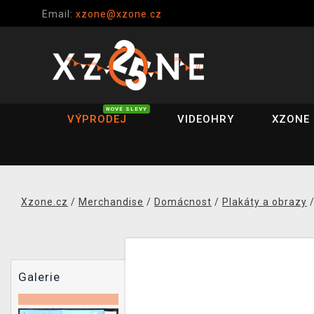
Email:
xzone@xzone.cz
NOVÉ SLEVY
VÝPRODEJ
VIDEOHRY
XZONE 
Xzone.cz
/
Merchandise
/
Domácnost
/
Plakáty a obrazy
Galerie