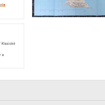
rie
/
Klasické
y a