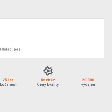
Hlídací pes
25 let
8x vítěz
20 000
zkušeností
Ceny kvality
výdejen