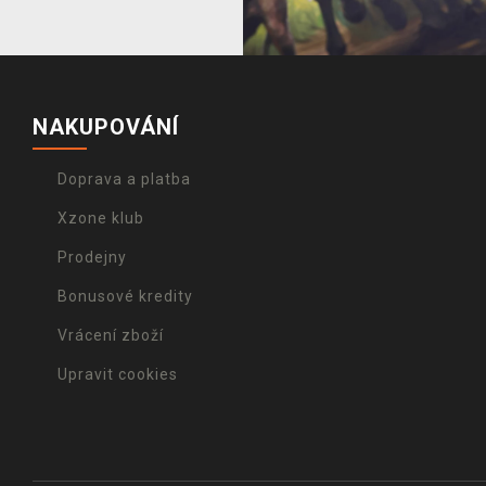
NAKUPOVÁNÍ
Doprava a platba
Xzone klub
Prodejny
Bonusové kredity
Vrácení zboží
Upravit cookies