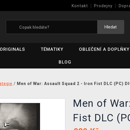
Kontakt
Prodejny
Dopr
Výkup her (bazar)
Hledat
ORIGINALS
TÉMATIKY
OBLEČENÍ A DOPLŇKY
BLOG
ategie
/
Men of War: Assault Squad 2 - Iron Fist DLC (PC) D
Men of War:
Fist DLC (