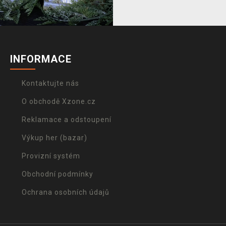
INFORMACE
Kontaktujte nás
O obchodě Xzone.cz
Reklamace a odstoupení
Výkup her (bazar)
Provizní systém
Obchodní podmínky
Ochrana osobních údajů