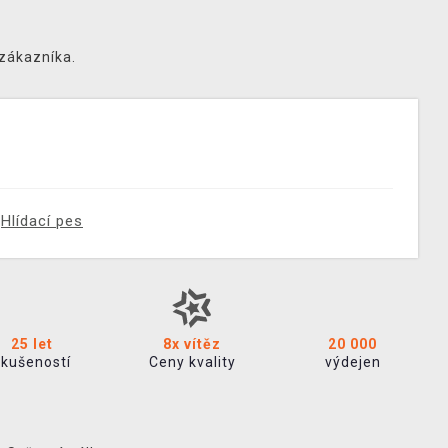
 zákazníka.
Hlídací pes
25 let
8x vítěz
20 000
zkušeností
Ceny kvality
výdejen