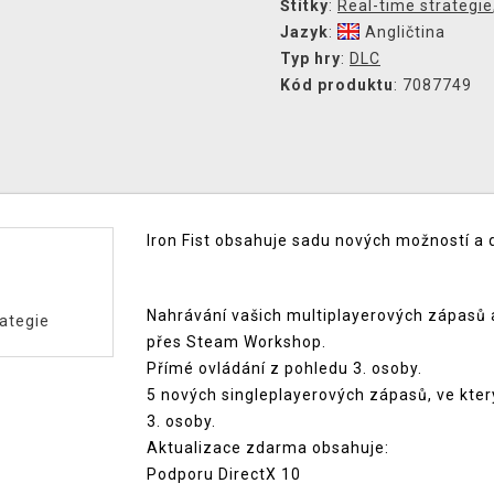
Štítky
:
Real-time strategie
Jazyk
:
Angličtina
Typ hry
:
DLC
Kód produktu
: 7087749
Iron Fist obsahuje sadu nových možností a d
Nahrávání vašich multiplayerových zápasů a
ategie
přes Steam Workshop.
Přímé ovládání z pohledu 3. osoby.
5 nových singleplayerových zápasů, ve kter
3. osoby.
Aktualizace zdarma obsahuje:
Podporu DirectX 10