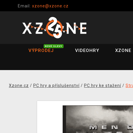
Email:
xzone@xzone.cz
NOVÉ SLEVY
VÝPRODEJ
VIDEOHRY
XZONE 
Xzone.cz
/
PC hry a příslušenství
/
PC hry ke stažení
/
Str