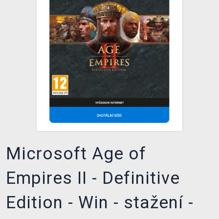
DOPRAVA
XZONE KLUB
TCG & BOARDGAME HUB
VÝKUP HER (BAZAR)
Microsoft Age of
Empires II - Definitive
Edition - Win - stažení -