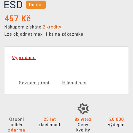
ESD
Digital
457
Kč
Nákupem získáte
2 kredity
Lze objednat max. 1 ks na zákazníka.
Vyprodáno
Seznam přání
Hlídací pes
Osobní
25 let
8x vítěz
20 000
odběr
zkušeností
Ceny
výdejen
zdarma
kvality