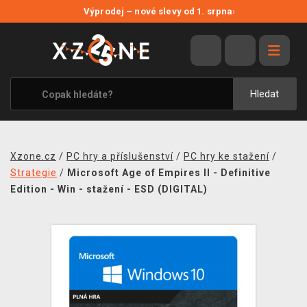
NOVÉ SLEVY
Výprodej – nové slevy od 1. srpna
›
VÝPRODEJ
VIDEOHRY
XZONE ORIGINALS
Hledat
TÉMATIKY
OBLEČENÍ A DOPLŇKY
Xzone.cz
/
PC hry a příslušenství
/
PC hry ke stažení
/
MERCHANDISE
Strategie
/
Microsoft Age of Empires II - Definitive
Edition - Win - stažení - ESD (DIGITAL)
SPOLEČENSKÉ HRY
BLOG
KONTAKT
PRODEJNY