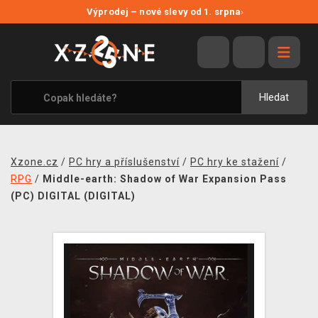
NOVÉ SLEVY
Výprodej – nové slevy od 1. srpna
›
VÝPRODEJ
VIDEOHRY
XZONE ORIGINALS
Hledat
TÉMATIKY
OBLEČENÍ A DOPLŇKY
Xzone.cz
/
PC hry a příslušenství
/
PC hry ke stažení
/
MERCHANDISE
RPG
/
Middle-earth: Shadow of War Expansion Pass
(PC) DIGITAL (DIGITAL)
SPOLEČENSKÉ HRY
BLOG
KONTAKT
PRODEJNY