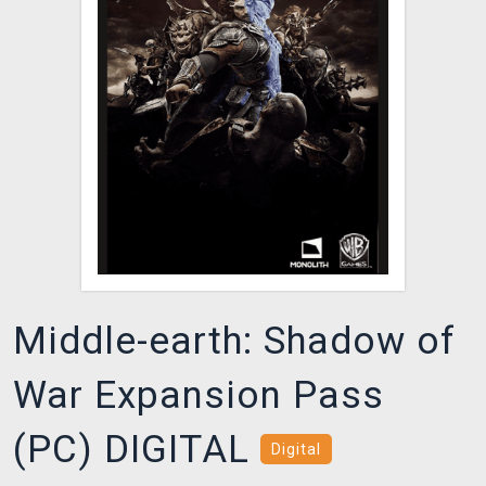
DOPRAVA
XZONE KLUB
TCG & BOARDGAME HUB
VÝKUP HER (BAZAR)
Middle-earth: Shadow of
War Expansion Pass
(PC) DIGITAL
Digital