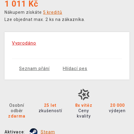
1 011
Kč
Nákupem získáte
5 kreditů
Lze objednat max. 2 ks na zákazníka.
Vyprodáno
Seznam přání
Hlídací pes
Osobní
25 let
8x vítěz
20 000
odběr
zkušeností
Ceny
výdejen
zdarma
kvality
Aktivace
:
Steam