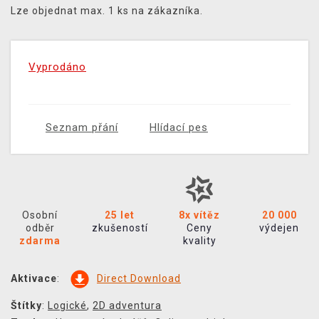
Lze objednat max. 1 ks na zákazníka.
Vyprodáno
Seznam přání
Hlídací pes
Osobní
25 let
8x vítěz
20 000
odběr
zkušeností
Ceny
výdejen
zdarma
kvality
Aktivace
:
Direct Download
Štítky
:
Logické
,
2D adventura