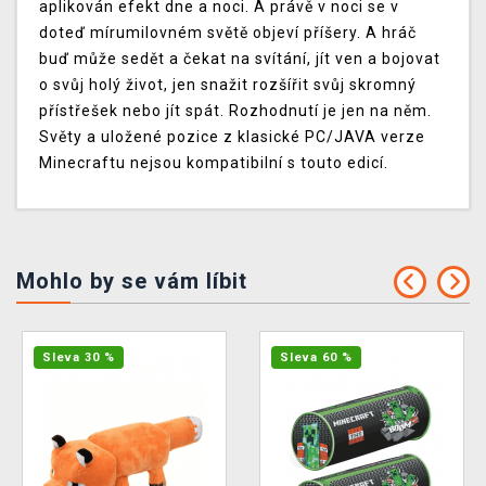
aplikován efekt dne a noci. A právě v noci se v
doteď mírumilovném světě objeví příšery. A hráč
buď může sedět a čekat na svítání, jít ven a bojovat
o svůj holý život, jen snažit rozšířit svůj skromný
přístřešek nebo jít spát. Rozhodnutí je jen na něm.
Světy a uložené pozice z klasické PC/JAVA verze
Minecraftu nejsou kompatibilní s touto edicí.
Mohlo by se vám líbit
Sleva 30 %
Sleva 60 %