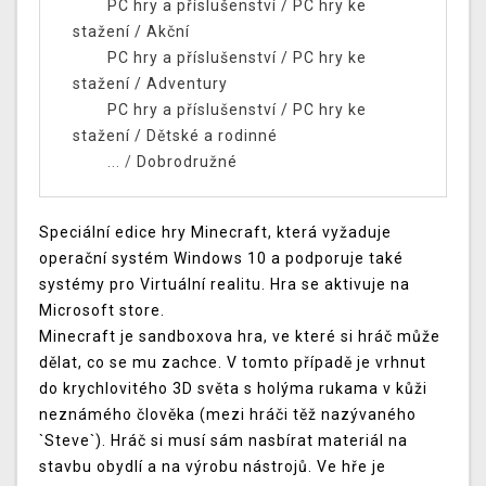
PC hry a příslušenství
/
PC hry ke
stažení
/
Akční
PC hry a příslušenství
/
PC hry ke
stažení
/
Adventury
PC hry a příslušenství
/
PC hry ke
stažení
/
Dětské a rodinné
... /
Dobrodružné
Speciální edice hry Minecraft, která vyžaduje
operační systém Windows 10 a podporuje také
systémy pro Virtuální realitu. Hra se aktivuje na
Microsoft store.
Minecraft je sandboxova hra, ve které si hráč může
dělat, co se mu zachce. V tomto případě je vrhnut
do krychlovitého 3D světa s holýma rukama v kůži
neznámého člověka (mezi hráči těž nazývaného
`Steve`). Hráč si musí sám nasbírat materiál na
stavbu obydlí a na výrobu nástrojů. Ve hře je