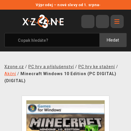
NOVÉ SLEVY
Výprodej – nové slevy od 1. srpna
›
VÝPRODEJ
VIDEOHRY
XZONE ORIGINALS
Hledat
TÉMATIKY
OBLEČENÍ A DOPLŇKY
Xzone.cz
/
PC hry a příslušenství
/
PC hry ke stažení
/
MERCHANDISE
Akční
/
Minecraft Windows 10 Edition (PC DIGITAL)
(DIGITAL)
SPOLEČENSKÉ HRY
BLOG
KONTAKT
PRODEJNY