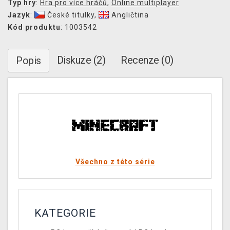
Typ hry
:
Hra pro více hráčů
,
Online multiplayer
Jazyk
:
České titulky
,
Angličtina
Kód produktu
: 1003542
Diskuze (2)
Recenze (0)
Popis
Všechno z této série
KATEGORIE