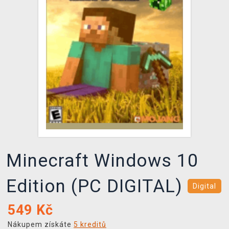
DOPRAVA
XZONE KLUB
TCG & BOARDGAME HUB
VÝKUP HER (BAZAR)
Minecraft Windows 10
Edition (PC DIGITAL)
Digital
549
Kč
Nákupem získáte
5 kreditů