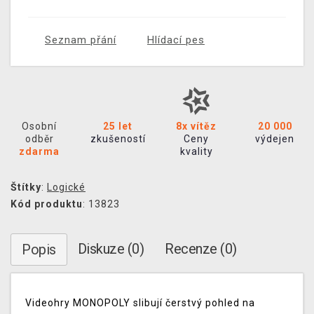
Seznam přání
Hlídací pes
Osobní
25 let
8x vítěz
20 000
odběr
zkušeností
Ceny
výdejen
zdarma
kvality
Štítky
:
Logické
Kód produktu
: 13823
Diskuze (0)
Recenze (0)
Popis
Videohry MONOPOLY slibují čerstvý pohled na