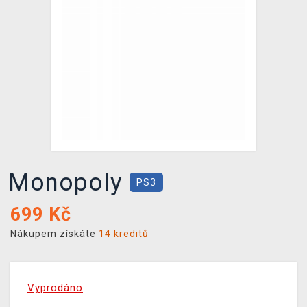
DOPRAVA
XZONE KLUB
TCG & BOARDGAME HUB
VÝKUP HER (BAZAR)
Monopoly
PS3
699
Kč
Nákupem získáte
14 kreditů
Vyprodáno