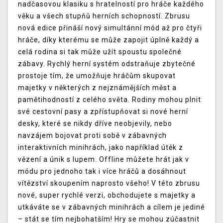
nadčasovou klasiku s hratelností pro hráče každého
věku a všech stupňů herních schopností. Zbrusu
nová edice přináší nový simultánní mód až pro čtyři
hráče, díky kterému se může zapojit úplně každý a
celá rodina si tak může užít spoustu společné
zábavy. Rychlý herní systém odstraňuje zbytečné
prostoje tím, že umožňuje hráčům skupovat
majetky v některých z nejznámějších měst a
pamětihodností z celého světa. Rodiny mohou plnit
své cestovní pasy a zpřístupňovat si nové herní
desky, které se nikdy dříve neobjevily, nebo
navzájem bojovat proti sobě v zábavných
interaktivních minihrách, jako například útěk z
vězení a únik s lupem. Offline můžete hrát jak v
módu pro jednoho tak i více hráčů a dosáhnout
vítězství skoupením naprosto všeho! V této zbrusu
nové, super rychlé verzi, obchodujete s majetky a
utkáváte se v zábavných minihrách a cílem je jediné
– stát se tím nejbohatším! Hry se mohou zúčastnit