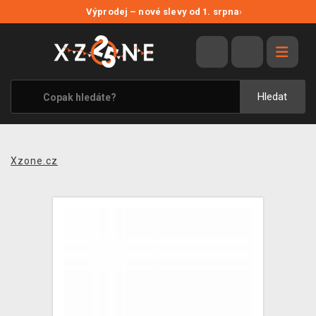
NOVÉ SLEVY
Výprodej – nové slevy od 1. srpna
›
VÝPRODEJ
VIDEOHRY
XZONE ORIGINALS
Hledat
TÉMATIKY
OBLEČENÍ A DOPLŇKY
Xzone.cz
MERCHANDISE
SPOLEČENSKÉ HRY
BLOG
KONTAKT
PRODEJNY