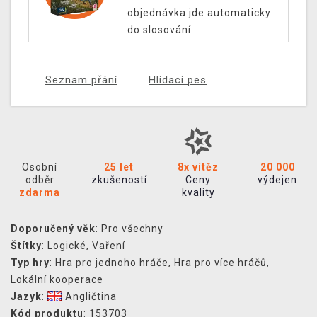
objednávka jde automaticky
do slosování.
Seznam přání
Hlídací pes
Osobní
25 let
8x vítěz
20 000
odběr
zkušeností
Ceny
výdejen
zdarma
kvality
Doporučený věk
: Pro všechny
Štítky
:
Logické
,
Vaření
Typ hry
:
Hra pro jednoho hráče
,
Hra pro více hráčů
,
Lokální kooperace
Jazyk
:
Angličtina
Kód produktu
: 153703