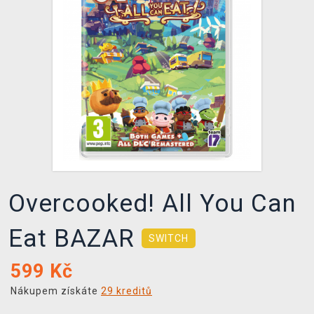
DOPRAVA
XZONE KLUB
TCG & BOARDGAME HUB
VÝKUP HER (BAZAR)
Overcooked! All You Can
Eat BAZAR
SWITCH
599
Kč
Nákupem získáte
29 kreditů