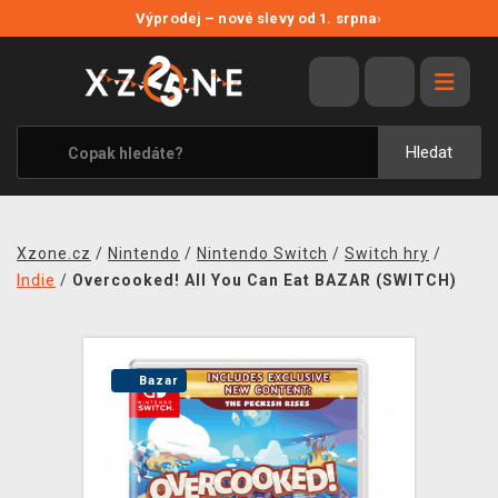
NOVÉ SLEVY
Výprodej – nové slevy od 1. srpna
›
VÝPRODEJ
VIDEOHRY
XZONE ORIGINALS
Hledat
TÉMATIKY
OBLEČENÍ A DOPLŇKY
Xzone.cz
/
Nintendo
/
Nintendo Switch
/
Switch hry
/
MERCHANDISE
Indie
/
Overcooked! All You Can Eat BAZAR (SWITCH)
SPOLEČENSKÉ HRY
BLOG
Bazar
KONTAKT
PRODEJNY