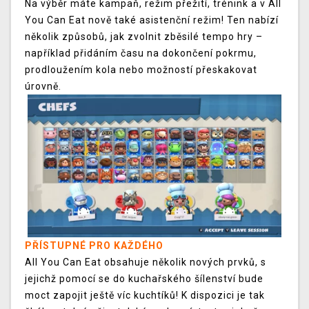
Na výběr máte kampaň, režim přežití, trénink a v All
You Can Eat nově také asistenční režim! Ten nabízí
několik způsobů, jak zvolnit zběsilé tempo hry –
například přidáním času na dokončení pokrmu,
prodloužením kola nebo možností přeskakovat
úrovně.
PŘÍSTUPNÉ PRO KAŽDÉHO
All You Can Eat obsahuje několik nových prvků, s
jejichž pomocí se do kuchařského šílenství bude
moct zapojit ještě víc kuchtíků! K dispozici je tak