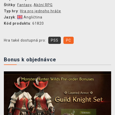
Štítky
:
Fantasy
,
Akční RPG
Typ hry
:
Hra pro jednoho hráče
Jazyk
:
Angličtina
Kód produktu
: 61820
Hra také dostupná pro:
PS5
PC
Bonus k objednávce