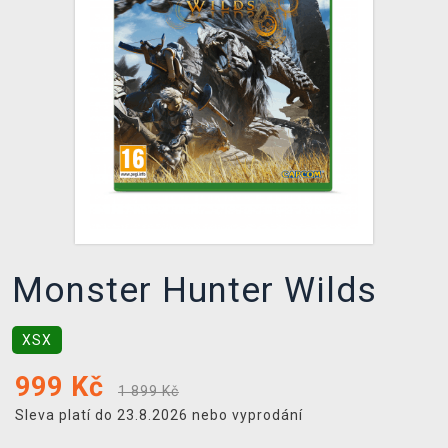
DOPRAVA
XZONE KLUB
TCG & BOARDGAME HUB
VÝKUP HER (BAZAR)
Monster Hunter Wilds
XSX
999
Kč
1 899 Kč
Sleva platí do 23.8.2026 nebo vyprodání