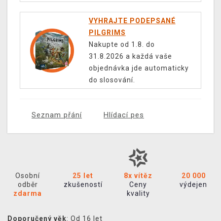
VYHRAJTE PODEPSANÉ
PILGRIMS
Nakupte od 1.8. do
31.8.2026 a každá vaše
objednávka jde automaticky
do slosování.
Seznam přání
Hlídací pes
Osobní
25 let
8x vítěz
20 000
odběr
zkušeností
Ceny
výdejen
zdarma
kvality
Doporučený věk
: Od 16 let