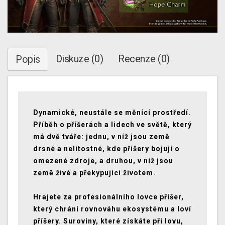
Diskuze (0)
Recenze (0)
Popis
Dynamické, neustále se měnící prostředí.
Příběh o příšerách a lidech ve světě, který
má dvě tváře: jednu, v níž jsou země
drsné a nelítostné, kde příšery bojují o
omezené zdroje, a druhou, v níž jsou
země živé a překypující životem.
Hrajete za profesionálního lovce příšer,
který chrání rovnováhu ekosystému a loví
příšery. Suroviny, které získáte při lovu,