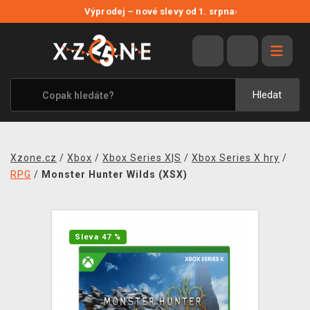
NOVÉ SLEVY
Výprodej – nové slevy od 1. srpna
›
VÝPRODEJ
VIDEOHRY
XZONE ORIGINALS
Hledat
TÉMATIKY
OBLEČENÍ A DOPLŇKY
Xzone.cz
/
Xbox
/
Xbox Series X|S
/
Xbox Series X hry
/
MERCHANDISE
RPG
/
Monster Hunter Wilds (XSX)
SPOLEČENSKÉ HRY
BLOG
Sleva 47 %
KONTAKT
PRODEJNY