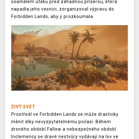
osamělém útěku před záhadnou příšerou, která
napadla jeho vesnici, zorganizoval výpravu do
Forbidden Lands, aby ji prozkoumala.
ŽIVÝ SVĚT
Prostředí ve Forbidden Lands se může drasticky
měnit díky nevyzpytatelnému počasí. Během
drsného období Fallow a nebezpečného období
Inclemency se dravé nestvůry vydávají na lov ve