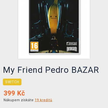
DOPRAVA
XZONE KLUB
TCG & BOARDGAME HUB
VÝKUP HER (BAZAR)
My Friend Pedro BAZAR
SWITCH
399
Kč
Nákupem získáte
19 kreditů