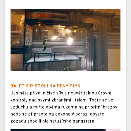
BALET S PISTOLÍ NA PLNÝ PLYN
Uvolněte příval ničivé síly s neuvěřitelnou úrovní
kontroly nad svými zbraněmi i tělem. Točte se ve
vzduchu a mířte oběma rukama na prioritní hrozby
nebo se připravte na dokonalý odraz, abyste
zezadu shodili nic netušícího gangstera.