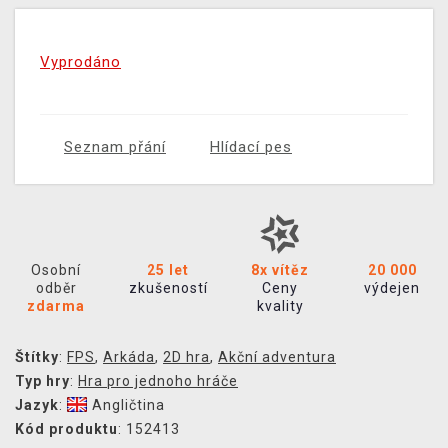
Vyprodáno
Seznam přání
Hlídací pes
Osobní
25 let
8x vítěz
20 000
odběr
zkušeností
Ceny
výdejen
zdarma
kvality
Štítky
:
FPS
,
Arkáda
,
2D hra
,
Akční adventura
Typ hry
:
Hra pro jednoho hráče
Jazyk
:
Angličtina
Kód produktu
: 152413