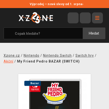
NOVÉ SLEVY
Výprodej – nové slevy od 1. srpna
›
VÝPRODEJ
VIDEOHRY
XZONE ORIGINALS
Hledat
TÉMATIKY
OBLEČENÍ A DOPLŇKY
Xzone.cz
/
Nintendo
/
Nintendo Switch
/
Switch hry
/
MERCHANDISE
Akční
/
My Friend Pedro BAZAR (SWITCH)
SPOLEČENSKÉ HRY
BLOG
Bazar
KONTAKT
PRODEJNY