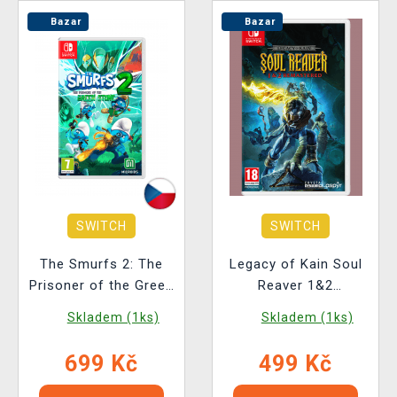
Bazar
Bazar
SWITCH
SWITCH
The Smurfs 2: The
Legacy of Kain Soul
Prisoner of the Green
Reaver 1&2
Stone - Day One
Remastered BAZAR
Skladem (1ks)
Skladem (1ks)
Edition BAZAR
699 Kč
499 Kč