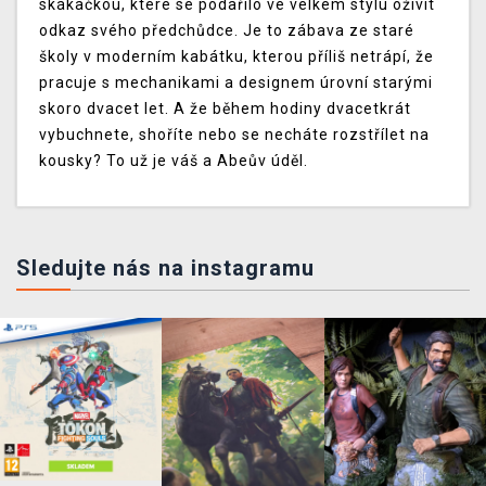
skákačkou, které se podařilo ve velkém stylu oživit
odkaz svého předchůdce. Je to zábava ze staré
školy v moderním kabátku, kterou příliš netrápí, že
pracuje s mechanikami a designem úrovní starými
skoro dvacet let. A že během hodiny dvacetkrát
vybuchnete, shoříte nebo se necháte rozstřílet na
kousky? To už je váš a Abeův úděl.
Sledujte nás na instagramu