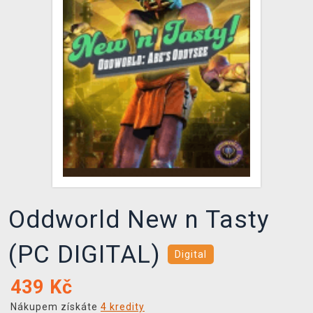
DOPRAVA
XZONE KLUB
TCG & BOARDGAME HUB
VÝKUP HER (BAZAR)
Oddworld New n Tasty
(PC DIGITAL)
Digital
439
Kč
Nákupem získáte
4 kredity