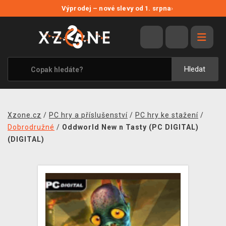
NOVÉ SLEVY
Výprodej – nové slevy od 1. srpna
›
VÝPRODEJ
VIDEOHRY
XZONE ORIGINALS
Hledat
TÉMATIKY
OBLEČENÍ A DOPLŇKY
Xzone.cz
/
PC hry a příslušenství
/
PC hry ke stažení
/
MERCHANDISE
Dobrodružné
/
Oddworld New n Tasty (PC DIGITAL)
(DIGITAL)
SPOLEČENSKÉ HRY
BLOG
KONTAKT
PRODEJNY