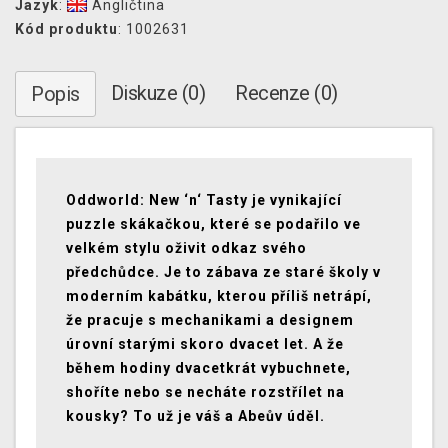
Jazyk
:
Angličtina
Kód produktu
: 1002631
Diskuze (0)
Recenze (0)
Popis
Oddworld: New ‘n‘ Tasty je vynikající
puzzle skákačkou, které se podařilo ve
velkém stylu oživit odkaz svého
předchůdce. Je to zábava ze staré školy v
moderním kabátku, kterou příliš netrápí,
že pracuje s mechanikami a designem
úrovní starými skoro dvacet let. A že
během hodiny dvacetkrát vybuchnete,
shoříte nebo se necháte rozstřílet na
kousky? To už je váš a Abeův úděl.