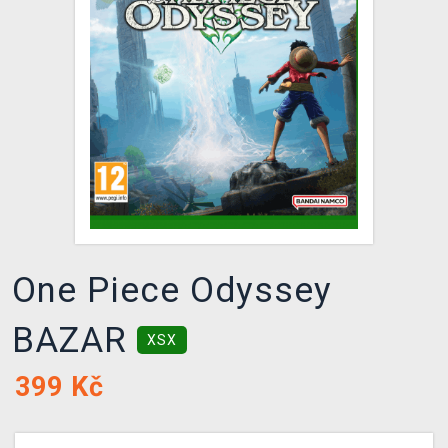
DOPRAVA
XZONE KLUB
TCG & BOARDGAME HUB
VÝKUP HER (BAZAR)
One Piece Odyssey
BAZAR
XSX
399
Kč