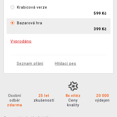
Krabicová verze
599 Kč
Bazarová hra
399 Kč
Vyprodáno
Seznam přání
Hlídací pes
Osobní
25 let
8x vítěz
20 000
odběr
zkušeností
Ceny
výdejen
zdarma
kvality