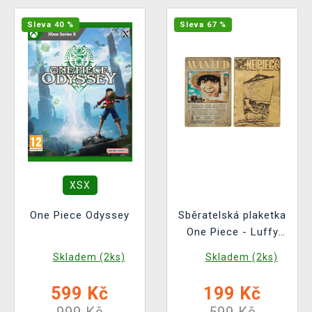
Sleva 40 %
Sleva 67 %
XSX
One Piece Odyssey
Sběratelská plaketka
One Piece - Luffy
Wanted Poster
Skladem (2ks)
Skladem (2ks)
(Netflix)
599 Kč
199 Kč
999 Kč
599 Kč