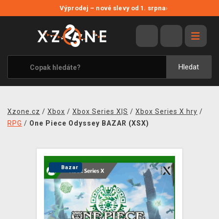
NOVÉ SLEVY
Výprodej – nové slevy od 1. srpna
›
VÝPRODEJ
VIDEOHRY
XZONE ORIGINALS
Hledat
TÉMATIKY
OBLEČENÍ A DOPLŇKY
Xzone.cz
/
Xbox
/
Xbox Series X|S
/
Xbox Series X hry
/
MERCHANDISE
RPG
/
One Piece Odyssey BAZAR (XSX)
SPOLEČENSKÉ HRY
BLOG
Bazar
KONTAKT
PRODEJNY