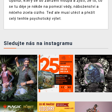
Upshur, který se do zařízení vloupá a zjistí, že to, co
se tu děje je někde na pomezí vědy, náboženství a
něčeho zcela cizího. Teď ale musí utéct a přežít
celý tenhle psychotický výlet.
Sledujte nás na instagramu