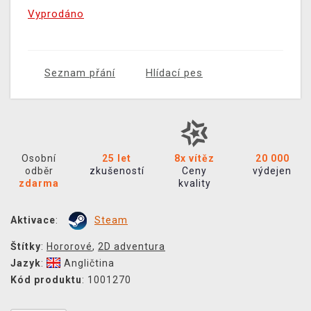
Vyprodáno
Seznam přání
Hlídací pes
Osobní
25 let
8x vítěz
20 000
odběr
zkušeností
Ceny
výdejen
zdarma
kvality
Aktivace
:
Steam
Štítky
:
Hororové
,
2D adventura
Jazyk
:
Angličtina
Kód produktu
: 1001270