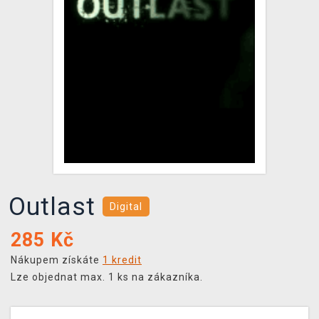
DOPRAVA
XZONE KLUB
TCG & BOARDGAME HUB
VÝKUP HER (BAZAR)
Outlast
Digital
285
Kč
Nákupem získáte
1 kredit
Lze objednat max. 1 ks na zákazníka.